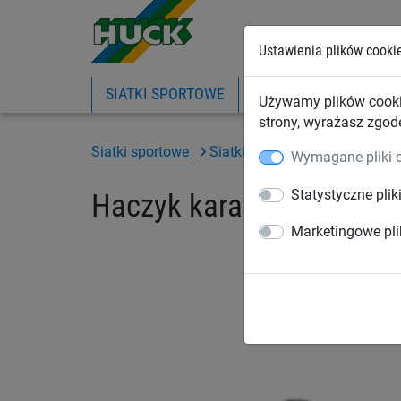
Ustawienia plików cooki
SIATKI SPORTOWE
PIŁKOCHWYTY
SIA
Używamy plików cooki
strony, wyrażasz zgod
Siatki sportowe
Siatki do tenisa ziemnego
B
Wymagane pliki 
Statystyczne plik
Haczyk karabińczykowy d
Marketingowe pli