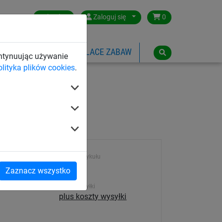
Poland
Zaloguj się
0
SPORTOWE
LINOWE PLACE ZABAW
ontynuując używanie
olityka plików cookies
.
Numer artykułu
2121
Zaznacz wszystko
Koszt wysyłki
plus koszty wysyłki