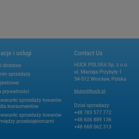
acje i usługi
Contact Us
HUCK POLSKA Sp. z o.o.
i dostawy
ul. Macieja Przybyły 1
min sprzedaży
54-512 Wrocław, Polska
jestrowe
biuro@huck.pl
a prywatności
 warunki sprzedaży towarów
Dział sprzedaży:
g dla konsumentów
+48 783 577 772
 warunki sprzedaży towarów
+48 606 889 136
 między przedsiębiorcami
+48 668 062 313