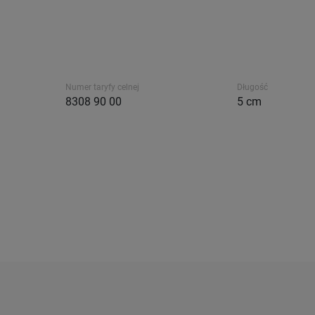
Numer taryfy celnej
Długość
8308 90 00
5 cm