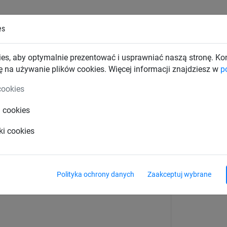
es
TKI PRZEMYSŁOWE
SIATKI BUDOWLANE
SIATKI TRAN
es, aby optymalnie prezentować i usprawniać naszą stronę. K
ę na używanie plików cookies. Więcej informacji znajdziesz w
p
lendy tenisowe
cookies
i cookies
o blendy tenisowej
ki cookies
Polityka ochrony danych
Zaakceptuj wybrane