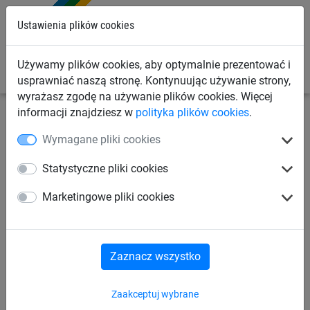
0
Ustawienia plików cookies
Używamy plików cookies, aby optymalnie prezentować i
usprawniać naszą stronę. Kontynuując używanie strony,
wyrażasz zgodę na używanie plików cookies. Więcej
informacji znajdziesz w
polityka plików cookies
.
Siatki sportowe
Siatki do hokeja
Hokej na trawie
Wymagane pliki cookies
Siatki na bramki do hokeja na
Statystyczne pliki cookies
trawie, z małymi oczkami
Marketingowe pliki cookies
(ø 2,5 mm, 3,66 x 2,14 m)
Zaznacz wszystko
Zaakceptuj wybrane