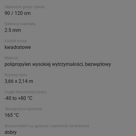
Głębokość górna i dolna
90 / 120 cm
Średnica materiału
2.5 mm
Kształt oczka
kwadratowe
Materiał
polipropylen wysokiej wytrzymałości, bezwęzłowy
Rozmiar ramy
3,66 x 2,14 m
Ciągła temperatura pracy
-40 to +80 °C
Temperatura topnienia
165 °C
Wytrzymałość na zginanie i odporność na ścieranie
dobry