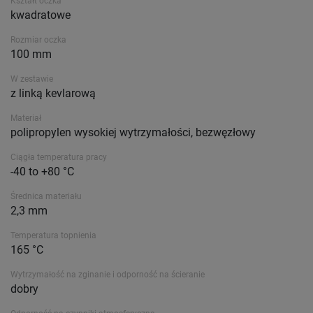
Kształt oczka
kwadratowe
Rozmiar oczka
100 mm
W zestawie
z linką kevlarową
Materiał
polipropylen wysokiej wytrzymałości, bezwęzłowy
Ciągła temperatura pracy
-40 to +80 °C
Średnica materiału
2,3 mm
Temperatura topnienia
165 °C
Wytrzymałość na zginanie i odporność na ścieranie
dobry