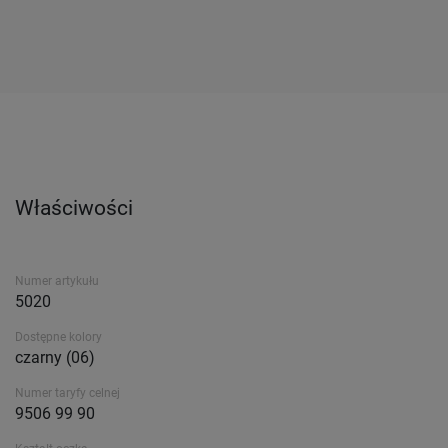
Właściwości
Numer artykułu
5020
Dostępne kolory
czarny (06)
Numer taryfy celnej
9506 99 90