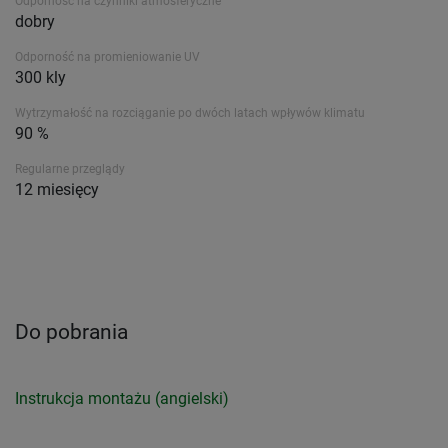
Odporność na czynniki atmosferyczne
dobry
Odporność na promieniowanie UV
300 kly
Wytrzymałość na rozciąganie po dwóch latach wpływów klimatu
90 %
Regularne przeglądy
12 miesięcy
Do pobrania
Instrukcja montażu (angielski)