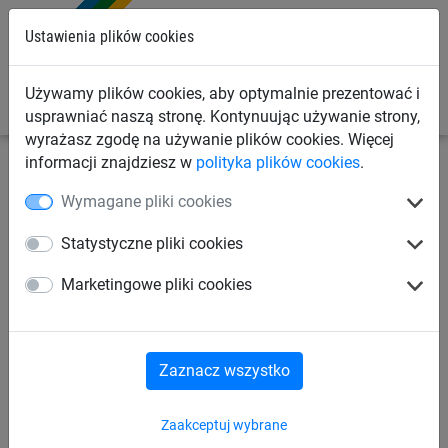
0
Ustawienia plików cookies
Używamy plików cookies, aby optymalnie prezentować i
usprawniać naszą stronę. Kontynuując używanie strony,
wyrażasz zgodę na używanie plików cookies. Więcej
informacji znajdziesz w
polityka plików cookies
.
Siatki sportowe
Siatki do siatkówki
Siatki do
Wymagane pliki cookies
siatkówki halowej
Statystyczne pliki cookies
Siatka treningowa do
Marketingowe pliki cookies
siatkówki (ø 2,3 mm)
Zaznacz wszystko
Zaakceptuj wybrane