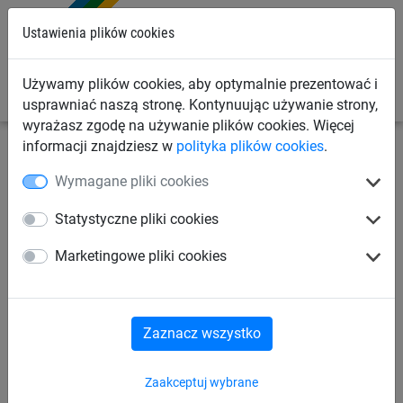
0
Ustawienia plików cookies
Używamy plików cookies, aby optymalnie prezentować i
usprawniać naszą stronę. Kontynuując używanie strony,
wyrażasz zgodę na używanie plików cookies. Więcej
informacji znajdziesz w
polityka plików cookies
.
Siatki sportowe
Siatki do siatkówki
Siatki do
Wymagane pliki cookies
siatkówki plażowej
Statystyczne pliki cookies
Siatka treningowa do
Marketingowe pliki cookies
siatkówki plażowej (PE
ø 2 mm, 1 x 9,50 m)
Zaznacz wszystko
Zaakceptuj wybrane