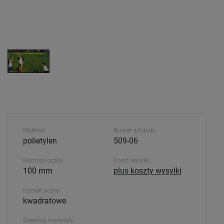
Materiał
Numer artykułu
polietylen
509-06
Rozmiar oczka
Koszt wysyłki
100 mm
plus koszty wysyłki
Kształt oczka
kwadratowe
Średnica materiału