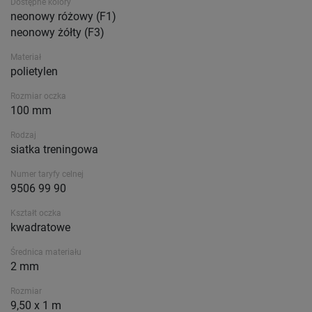
Dostępne kolory
neonowy różowy (F1)
neonowy żółty (F3)
Materiał
polietylen
Rozmiar oczka
100 mm
Rodzaj
siatka treningowa
Numer taryfy celnej
9506 99 90
Kształt oczka
kwadratowe
Średnica materiału
2 mm
Rozmiar
9,50 x 1 m