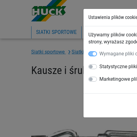
Ustawienia plików cooki
SIATKI SPORTOWE
PIŁKOCHWYTY
SIA
Używamy plików cooki
strony, wyrażasz zgod
Siatki sportowe
Siatki na boiska sportowe, sz
Wymagane pliki 
Statystyczne plik
Kausze i śruby rzymskie
Marketingowe pli