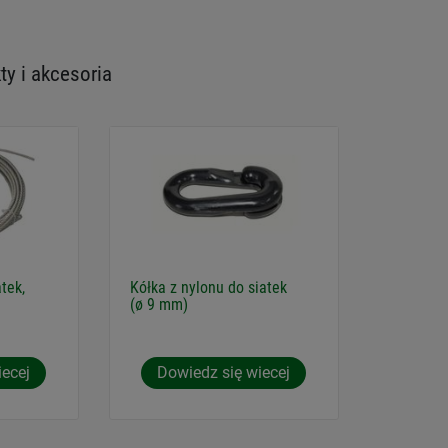
y i akcesoria
tek,
Kółka z nylonu do siatek
(ø 9 mm)
iecej
Dowiedz się wiecej