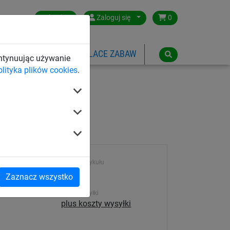
Poland
Zaloguj się
0
SPORTOWE
LINOWE PLACE ZABAW
ontynuując używanie
olityka plików cookies
.
Numer artykułu
2101
Zaznacz wszystko
Koszt wysyłki
plus koszty wysyłki