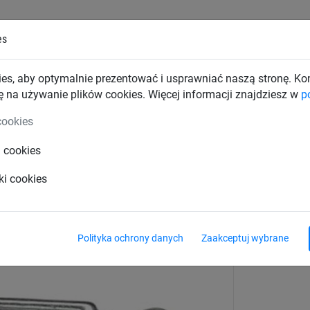
es
TKI PRZEMYSŁOWE
SIATKI BUDOWLANE
SIATKI TRAN
es, aby optymalnie prezentować i usprawniać naszą stronę. K
ę na używanie plików cookies. Więcej informacji znajdziesz w
p
kolne
Siatki ochronne – boiska wielofunkcyjne
cookies
i cookies
 (6 mm)
ki cookies
Polityka ochrony danych
Zaakceptuj wybrane