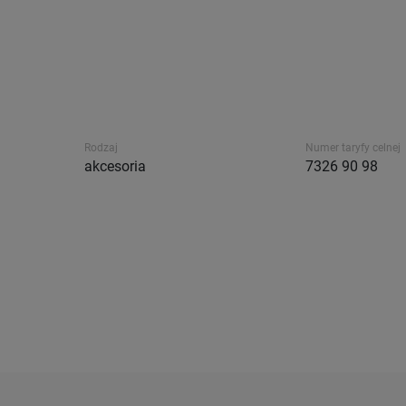
Rodzaj
Numer taryfy celnej
akcesoria
7326 90 98