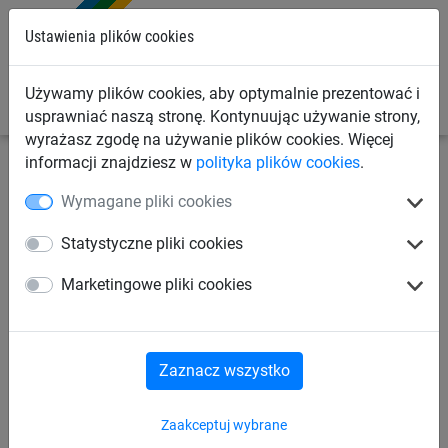
0
Ustawienia plików cookies
Używamy plików cookies, aby optymalnie prezentować i
usprawniać naszą stronę. Kontynuując używanie strony,
wyrażasz zgodę na używanie plików cookies. Więcej
informacji znajdziesz w
polityka plików cookies
.
Siatki sportowe
Siatki do tenisa ziemnego
Siatki do
Wymagane pliki cookies
tenisa dla dzieci
Statystyczne pliki cookies
Siatka tenisowa dla dzieci, z
Marketingowe pliki cookies
PE (0,70 × 3 m)
Zaznacz wszystko
Zaakceptuj wybrane