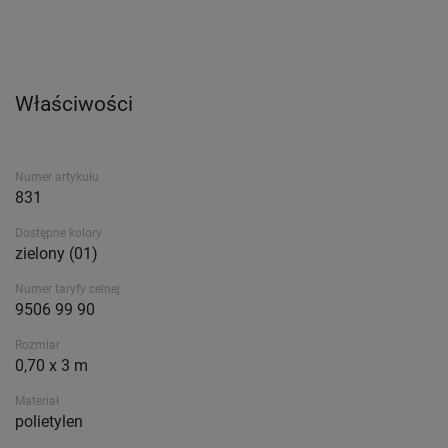
Właściwości
Numer artykułu
831
Dostępne kolory
zielony (01)
Numer taryfy celnej
9506 99 90
Rozmiar
0,70 x 3 m
Materiał
polietylen