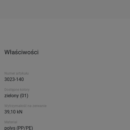
Właściwości
Numer artykułu
3023-140
Dostępne kolory
zielony (01)
Wytrzymałość na zerwanie
39,10 kN
Materiał
polys (PP/PE)