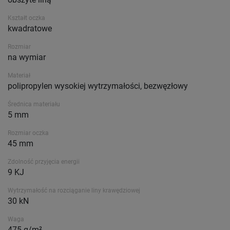
Kształt oczka
kwadratowe
Rozmiar
na wymiar
Materiał
polipropylen wysokiej wytrzymałości, bezwęzłowy
Średnica materiału
5 mm
Rozmiar oczka
45 mm
Zdolność przyjęcia energii
9 KJ
Wytrzymałość na rozciąganie liny krawędziowej
30 kN
Waga
475 g/m²