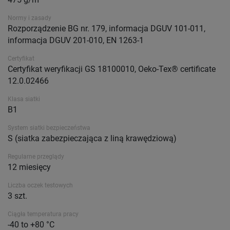
Normy i zasady
Rozporządzenie BG nr. 179, informacja DGUV 101-011,
informacja DGUV 201-010, EN 1263-1
Certyfikat
Certyfikat weryfikacji GS 18100010, Oeko-Tex® certificate
12.0.02466
Klasa siatki
B1
System siatki bezpieczeństwa
S (siatka zabezpieczająca z liną krawędziową)
Regularne przeglądy
12 miesięcy
Liczba oczek testowych
3 szt.
Ciągła temperatura pracy
-40 to +80 °C