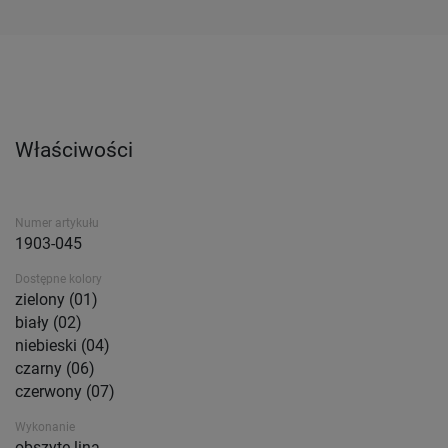
Właściwości
Numer artykułu
1903-045
Dostępne kolory
zielony (01)
biały (02)
niebieski (04)
czarny (06)
czerwony (07)
Wykonanie
obszyte liną