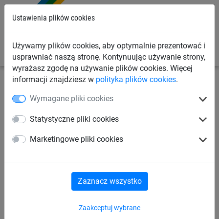
0
Ustawienia plików cookies
Używamy plików cookies, aby optymalnie prezentować i
usprawniać naszą stronę. Kontynuując używanie strony,
wyrażasz zgodę na używanie plików cookies. Więcej
informacji znajdziesz w
polityka plików cookies
.
Siatki budowlane
Siatki asekuracyjne
Oczko
Wymagane pliki cookies
kwadratowe
Statystyczne pliki cookies
Siatka asekuracyjna, typu S
Marketingowe pliki cookies
(oczka 45 mm)
Zaznacz wszystko
Zaakceptuj wybrane