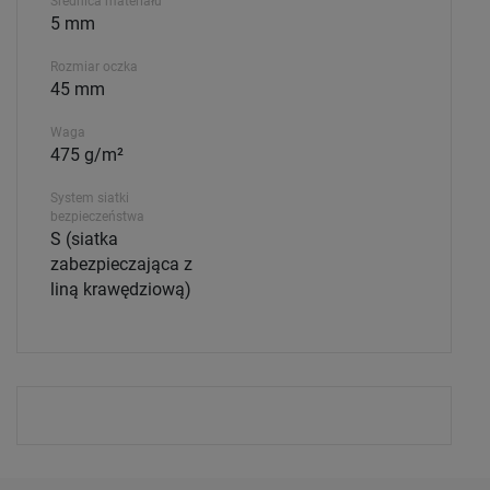
Średnica materiału
5 mm
Rozmiar oczka
45 mm
Waga
475 g/m²
System siatki
bezpieczeństwa
S (siatka
zabezpieczająca z
liną krawędziową)