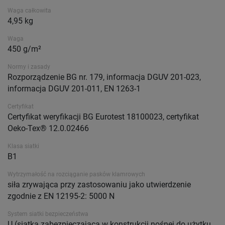
Waga całkowita
4,95 kg
Waga
450 g/m²
Normy i zasady
Rozporządzenie BG nr. 179, informacja DGUV 201-023,
informacja DGUV 201-011, EN 1263-1
Certyfikat
Certyfikat weryfikacji BG Eurotest 18100023, certyfikat
Oeko-Tex® 12.0.02466
Klasa siatki
B1
Wytrzymałość na rozciąganie pasków klamrowych
siła zrywająca przy zastosowaniu jako utwierdzenie
zgodnie z EN 12195-2: 5000 N
System siatki bezpieczeństwa
U (siatka zabezpieczająca w konstrukcji nośnej do użytku