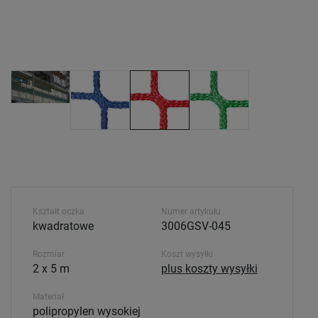
Kształt oczka
Numer artykułu
kwadratowe
3006GSV-045
Rozmiar
Koszt wysyłki
2 x 5 m
plus koszty wysyłki
Materiał
polipropylen wysokiej