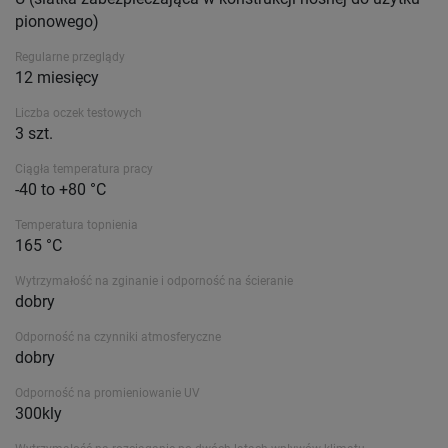
pionowego)
Regularne przeglądy
12 miesięcy
Liczba oczek testowych
3 szt.
Ciągła temperatura pracy
-40 to +80 °C
Temperatura topnienia
165 °C
Wytrzymałość na zginanie i odporność na ścieranie
dobry
Odporność na czynniki atmosferyczne
dobry
Odporność na promieniowanie UV
300kly