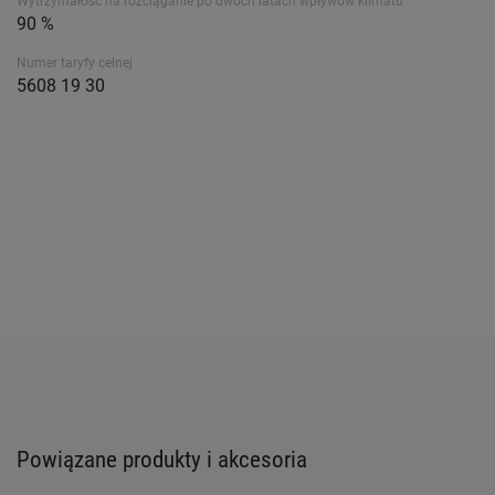
Wytrzymałość na rozciąganie po dwóch latach wpływów klimatu
90 %
Numer taryfy celnej
5608 19 30
Powiązane produkty i akcesoria