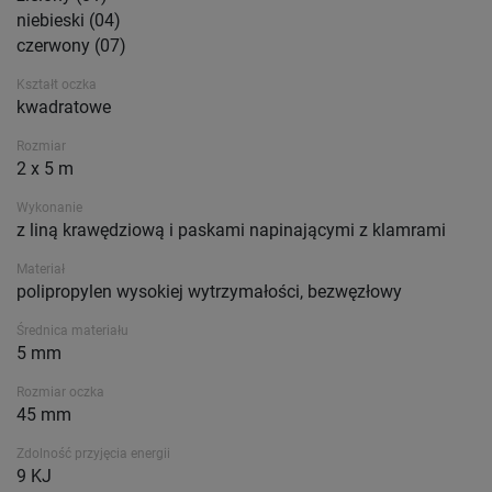
niebieski (04)
czerwony (07)
Kształt oczka
kwadratowe
Rozmiar
2 x 5 m
Wykonanie
z liną krawędziową i paskami napinającymi z klamrami
Materiał
polipropylen wysokiej wytrzymałości, bezwęzłowy
Średnica materiału
5 mm
Rozmiar oczka
45 mm
Zdolność przyjęcia energii
9 KJ