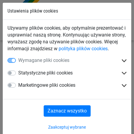
0
Ustawienia plików cookies
Używamy plików cookies, aby optymalnie prezentować i
usprawniać naszą stronę. Kontynuując używanie strony,
wyrażasz zgodę na używanie plików cookies. Więcej
informacji znajdziesz w
polityka plików cookies
.
Siatki budowlane
Siatki na rusztowania
Siatki
Wymagane pliki cookies
bezpieczeństwa (typu U)
Statystyczne pliki cookies
Siatka na rusztowania,
Marketingowe pliki cookies
z klamrami
(oczka 45 mm, 2 x 5 m)
Zaznacz wszystko
Zaakceptuj wybrane