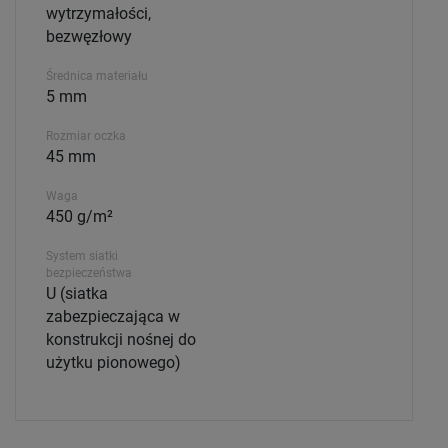
wytrzymałości,
bezwęzłowy
Średnica materiału
5 mm
Rozmiar oczka
45 mm
Waga
450 g/m²
System siatki
bezpieczeństwa
U (siatka
zabezpieczająca w
konstrukcji nośnej do
użytku pionowego)