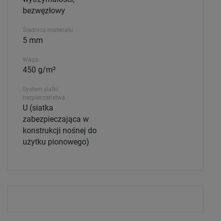
bezwęzłowy
Średnica materiału
5 mm
Waga
450 g/m²
System siatki
bezpieczeństwa
U (siatka
zabezpieczająca w
konstrukcji nośnej do
użytku pionowego)