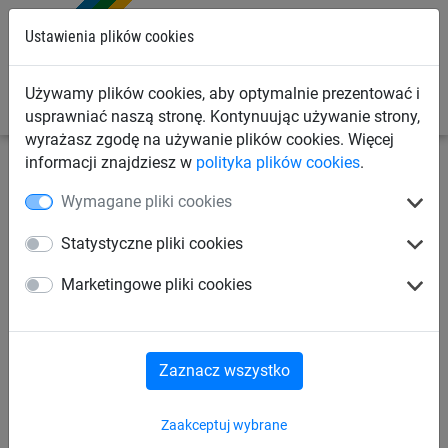
0
Ustawienia plików cookies
Używamy plików cookies, aby optymalnie prezentować i
usprawniać naszą stronę. Kontynuując używanie strony,
wyrażasz zgodę na używanie plików cookies. Więcej
informacji znajdziesz w
polityka plików cookies
.
Siatki budowlane
Siatki na rusztowania
Siatki
Wymagane pliki cookies
bezpieczeństwa (typu U)
Statystyczne pliki cookies
Siatka zabezpieczająca na
Marketingowe pliki cookies
rusztowanie, typ U
Zaznacz wszystko
Zaakceptuj wybrane