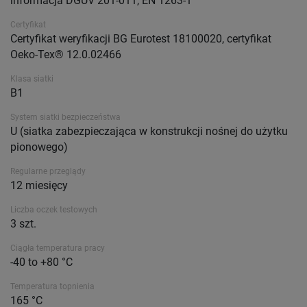
informacja DGUV 201-011, EN 1263-1
Certyfikat
Certyfikat weryfikacji BG Eurotest 18100020, certyfikat
Oeko-Tex® 12.0.02466
Klasa siatki
B1
System siatki bezpieczeństwa
U (siatka zabezpieczająca w konstrukcji nośnej do użytku
pionowego)
Regularne przeglądy
12 miesięcy
Liczba oczek testowych
3 szt.
Ciągła temperatura pracy
-40 to +80 °C
Temperatura topnienia
165 °C