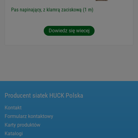
Pas napinający, z klamrą zaciskową (1 m)
Dowiedz się wiecej
Producent siatek HUCK Polska
Kontakt
Formularz kontaktowy
Karty produktów
Katalogi