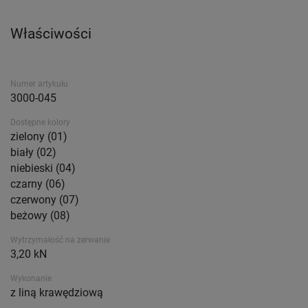
Właściwości
Numer artykułu
3000-045
Dostępne kolory
zielony (01)
biały (02)
niebieski (04)
czarny (06)
czerwony (07)
beżowy (08)
Wytrzymałość na zerwanie
3,20 kN
Wykonanie
z liną krawędziową