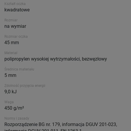
Kształt oczka
kwadratowe
Rozmiar
na wymiar
Rozmiar oczka
45 mm
Materiał
polipropylen wysokiej wytrzymałości, bezwęzłowy
Średnica materiału
5 mm
Zdolność przyjęcia energii
9,0 kJ
Waga
450 g/m²
Normy i zasady
Rozporządzenie BG nr. 179, informacja DGUV 201-023,