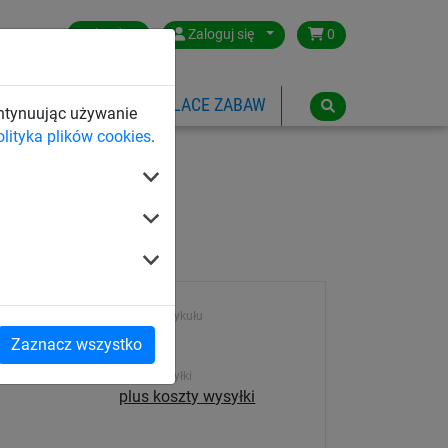
Poland
Zaloguj się
0
SPORTOWE
LINOWE PLACE ZABAW
ontynuując używanie
olityka plików cookies
.
Numer artykułu
2098
Zaznacz wszystko
Koszt wysyłki
plus koszty wysyłki