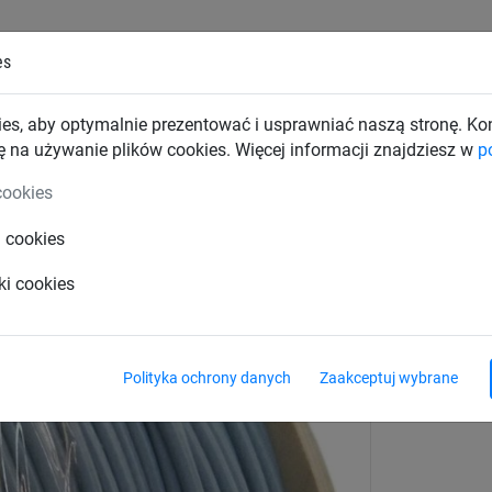
es
TKI PRZEMYSŁOWE
SIATKI BUDOWLANE
SIATKI TRAN
es, aby optymalnie prezentować i usprawniać naszą stronę. K
ę na używanie plików cookies. Więcej informacji znajdziesz w
p
nowe
Akcesoria
cookies
i cookies
e PCV (3/4 mm)
ki cookies
Polityka ochrony danych
Zaakceptuj wybrane