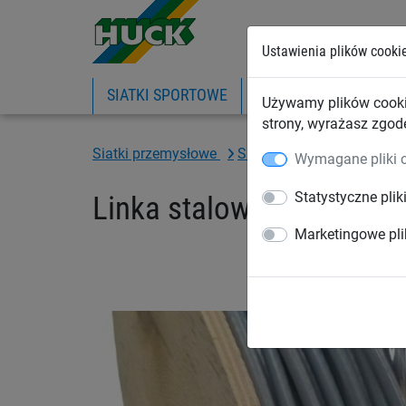
Ustawienia plików cooki
SIATKI SPORTOWE
PIŁKOCHWYTY
SIA
Używamy plików cooki
strony, wyrażasz zgod
Siatki przemysłowe
Siatki na regały magazy
Wymagane pliki 
Statystyczne plik
Linka stalowa, w otulini
Marketingowe pli