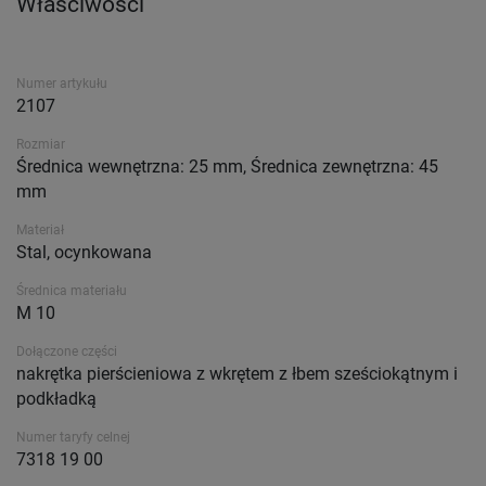
Właściwości
Numer artykułu
2107
Rozmiar
Średnica wewnętrzna: 25 mm, Średnica zewnętrzna: 45
mm
Materiał
Stal, ocynkowana
Średnica materiału
M 10
Dołączone części
nakrętka pierścieniowa z wkrętem z łbem sześciokątnym i
podkładką
Numer taryfy celnej
7318 19 00