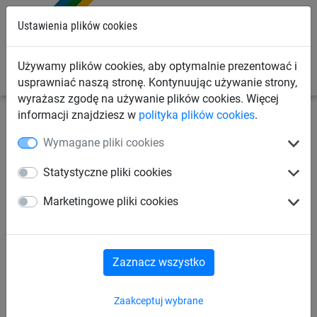
0
Ustawienia plików cookies
Używamy plików cookies, aby optymalnie prezentować i
usprawniać naszą stronę. Kontynuując używanie strony,
wyrażasz zgodę na używanie plików cookies. Więcej
informacji znajdziesz w
polityka plików cookies
.
Siatki przemysłowe
Siatki na regały magazynowe
Wymagane pliki cookies
Akcesoria
Statystyczne pliki cookies
Pas napinający, z klamrą
Marketingowe pliki cookies
zaciskową (55 cm)
Zaznacz wszystko
Zaakceptuj wybrane