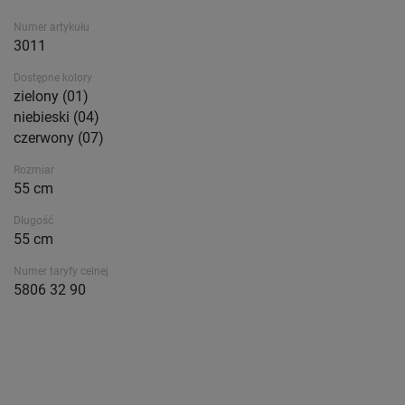
Numer artykułu
3011
Dostępne kolory
zielony (01)
niebieski (04)
czerwony (07)
Rozmiar
55 cm
Długość
55 cm
Numer taryfy celnej
5806 32 90