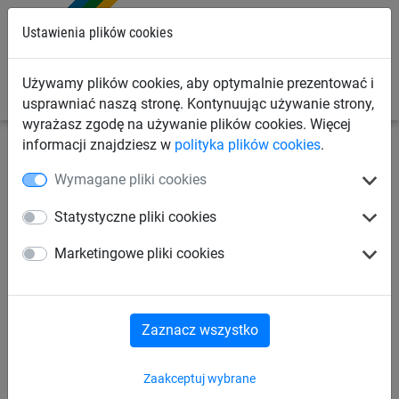
0
Ustawienia plików cookies
Używamy plików cookies, aby optymalnie prezentować i
usprawniać naszą stronę. Kontynuując używanie strony,
wyrażasz zgodę na używanie plików cookies. Więcej
informacji znajdziesz w
polityka plików cookies
.
Siatki przemysłowe
Siatki zabezpieczające ładunek
Wymagane pliki cookies
Akcesoria do siatek zabezpieczające ładunek
Statystyczne pliki cookies
Pas mocujący, pojedynczy (ø
Marketingowe pliki cookies
50 mm, 8 m, 2000 / 4000 daN)
Zaznacz wszystko
Zaakceptuj wybrane