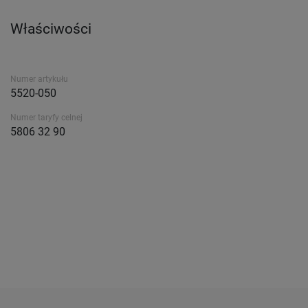
Właściwości
Numer artykułu
5520-050
Numer taryfy celnej
5806 32 90