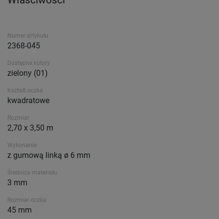
Właściwości
Numer artykułu
2368-045
Dostępne kolory
zielony (01)
Kształt oczka
kwadratowe
Rozmiar
2,70 x 3,50 m
Wykonanie
z gumową linką ø 6 mm
Średnica materiału
3 mm
Rozmiar oczka
45 mm