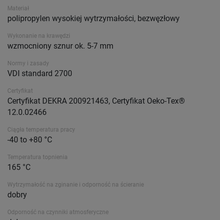
Materiał
polipropylen wysokiej wytrzymałości, bezwęzłowy
Wykonanie na krawędzi
wzmocniony sznur ok. 5-7 mm
Normy i zasady
VDI standard 2700
Certyfikat
Certyfikat DEKRA 200921463, Certyfikat Oeko-Tex®
12.0.02466
Ciągła temperatura pracy
-40 to +80 °C
Temperatura topnienia
165 °C
Wytrzymałość na zginanie i odporność na ścieranie
dobry
Odporność na czynniki atmosferyczne