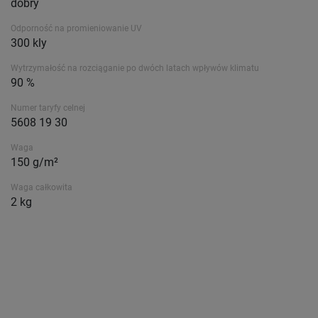
dobry
Odporność na promieniowanie UV
300 kly
Wytrzymałość na rozciąganie po dwóch latach wpływów klimatu
90 %
Numer taryfy celnej
5608 19 30
Waga
150 g/m²
Waga całkowita
2 kg