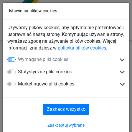
0
Ustawienia plików cookies
Używamy plików cookies, aby optymalnie prezentować i
usprawniać naszą stronę. Kontynuując używanie strony,
wyrażasz zgodę na używanie plików cookies. Więcej
informacji znajdziesz w
polityka plików cookies
.
Siatki przemysłowe
Siatki zabezpieczające ładunek
Wymagane pliki cookies
Siatki na ciężarówki
Statystyczne pliki cookies
Siatka na ciężarówki, z linką
Marketingowe pliki cookies
(ø 3 mm, 2,70 x 3,50 m)
Zaznacz wszystko
Zaakceptuj wybrane