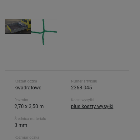
Kształt oczka
Numer artykułu
kwadratowe
2368-045
Rozmiar
Koszt wysyłki
2,70 x 3,50 m
plus koszty wysyłki
Średnica materiału
3 mm
Rozmiar oczka