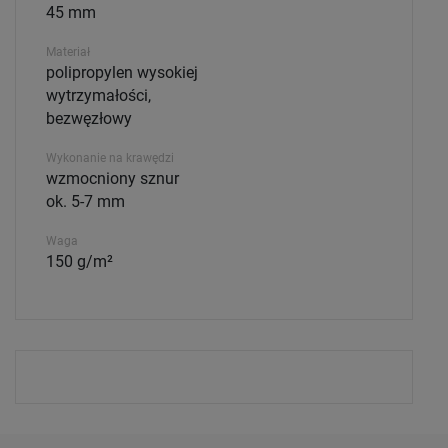
45 mm
Materiał
polipropylen wysokiej
wytrzymałości,
bezwęzłowy
Wykonanie na krawędzi
wzmocniony sznur
ok. 5-7 mm
Waga
150 g/m²