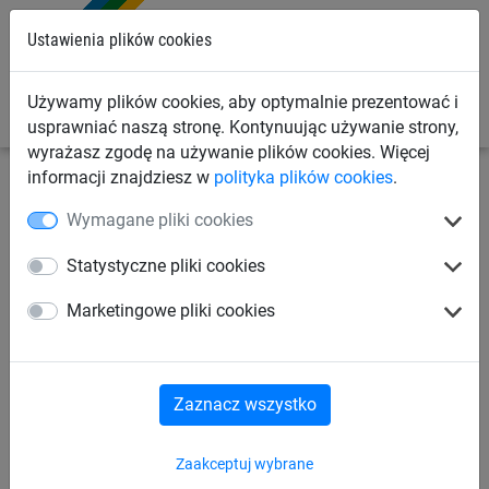
0
Ustawienia plików cookies
Używamy plików cookies, aby optymalnie prezentować i
usprawniać naszą stronę. Kontynuując używanie strony,
wyrażasz zgodę na używanie plików cookies. Więcej
informacji znajdziesz w
polityka plików cookies
.
Siatki przemysłowe
Siatki zabezpieczające ładunek
Wymagane pliki cookies
Siatki na kontenery
Statystyczne pliki cookies
Siatka na kontenery
Marketingowe pliki cookies
(ø 2,5 mm, oczko 45 mm, 3,50
x 7 m)
Zaznacz wszystko
Zaakceptuj wybrane