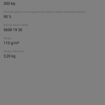
300 kly
Wytrzymałość na rozciąganie po dwóch latach wpływów klimatu
90 %
Numer taryfy celnej
5608 19 30
Waga
110 g/m²
Waga całkowita
3,20 kg