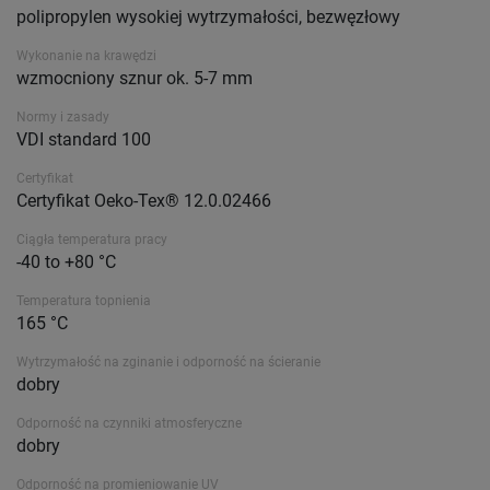
polipropylen wysokiej wytrzymałości, bezwęzłowy
Wykonanie na krawędzi
wzmocniony sznur ok. 5-7 mm
Normy i zasady
VDI standard 100
Certyfikat
Certyfikat Oeko-Tex® 12.0.02466
Ciągła temperatura pracy
-40 to +80 °C
Temperatura topnienia
165 °C
Wytrzymałość na zginanie i odporność na ścieranie
dobry
Odporność na czynniki atmosferyczne
dobry
Odporność na promieniowanie UV