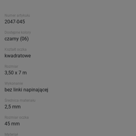
Numer artykułu
2047-045
Dostępne kolory
czarny (06)
Kształt oczka
kwadratowe
Rozmiar
3,50 x 7 m
Wykonanie
bez linki napinającej
Średnica materiału
2,5 mm
Rozmiar oczka
45 mm
Materiał