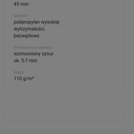
45 mm
Materiał
polipropylen wysokiej
wytrzymałości,
bezwęzłowy
Wykonanie na krawędzi
wzmocniony sznur
ok. 5-7 mm
Waga
110 g/m²