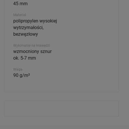
45 mm
Materiał
polipropylen wysokiej
wytrzymałości,
bezwęzłowy
Wykonanie na krawędzi
wzmocniony sznur
ok. 5-7 mm
Waga
90 g/m²