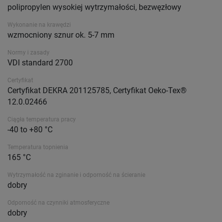
polipropylen wysokiej wytrzymałości, bezwęzłowy
Wykonanie na krawędzi
wzmocniony sznur ok. 5-7 mm
Normy i zasady
VDI standard 2700
Certyfikat
Certyfikat DEKRA 201125785, Certyfikat Oeko-Tex®
12.0.02466
Ciągła temperatura pracy
-40 to +80 °C
Temperatura topnienia
165 °C
Wytrzymałość na zginanie i odporność na ścieranie
dobry
Odporność na czynniki atmosferyczne
dobry