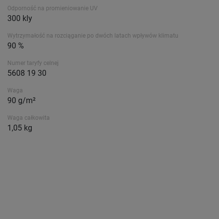
Odporność na promieniowanie UV
300 kly
Wytrzymałość na rozciąganie po dwóch latach wpływów klimatu
90 %
Numer taryfy celnej
5608 19 30
Waga
90 g/m²
Waga całkowita
1,05 kg