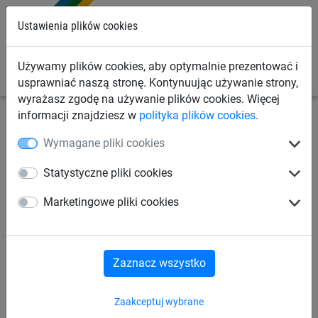
0
Ustawienia plików cookies
Używamy plików cookies, aby optymalnie prezentować i
usprawniać naszą stronę. Kontynuując używanie strony,
wyrażasz zgodę na używanie plików cookies. Więcej
informacji znajdziesz w
polityka plików cookies
.
Siatki przemysłowe
Siatki zabezpieczające ładunek
Wymagane pliki cookies
Siatki na przyczepki
Statystyczne pliki cookies
Siatka na przyczepy
Marketingowe pliki cookies
(ø 2,3 mm, 3 x 3,5 m)
Zaznacz wszystko
Zaakceptuj wybrane