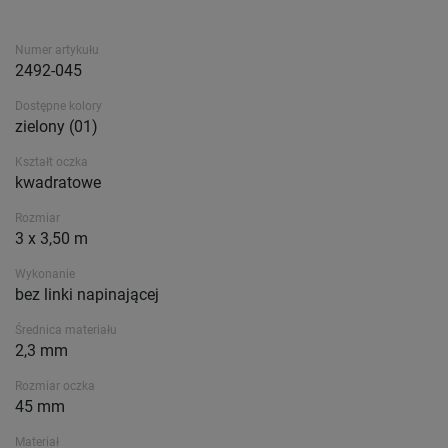
Numer artykułu
2492-045
Dostępne kolory
zielony (01)
Kształt oczka
kwadratowe
Rozmiar
3 x 3,50 m
Wykonanie
bez linki napinającej
Średnica materiału
2,3 mm
Rozmiar oczka
45 mm
Materiał