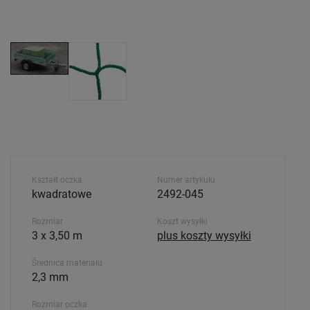
Kształt oczka
Numer artykułu
kwadratowe
2492-045
Rozmiar
Koszt wysyłki
3 x 3,50 m
plus koszty wysyłki
Średnica materiału
2,3 mm
Rozmiar oczka