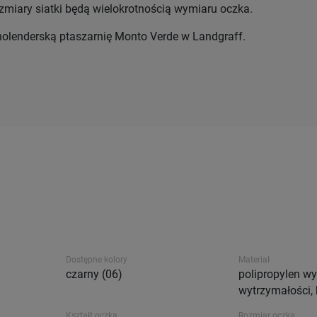
zmiary siatki będą wielokrotnością wymiaru oczka.
holenderską ptaszarnię Monto Verde w Landgraff.
Dostępne kolory
Materiał
czarny (06)
polipropylen wy
wytrzymałości,
Kształt oczka
Rozmiar oczka