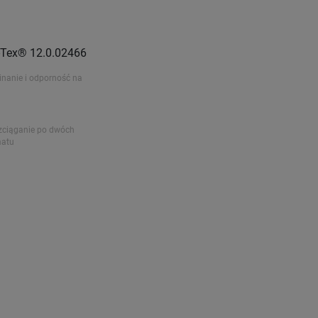
o-Tex® 12.0.02466
nanie i odporność na
zciąganie po dwóch
matu