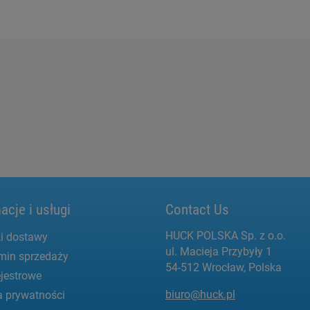
acje i usługi
Contact Us
HUCK POLSKA Sp. z o.o.
i dostawy
ul. Macieja Przybyły 1
min sprzedaży
54-512 Wrocław, Polska
jestrowe
biuro@huck.pl
a prywatności