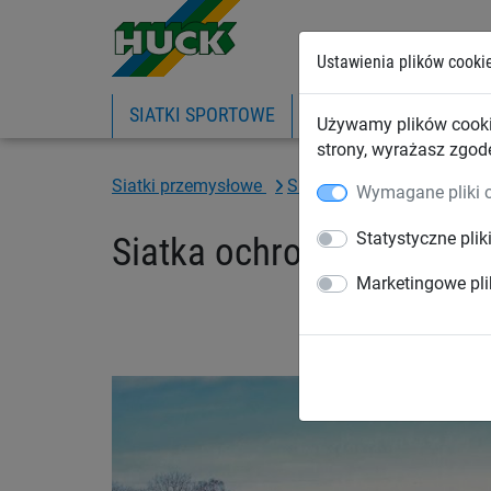
Ustawienia plików cooki
SIATKI SPORTOWE
PIŁKOCHWYTY
SIA
Używamy plików cooki
strony, wyrażasz zgod
Siatki przemysłowe
Siatki na wymiar
Siatki
Wymagane pliki 
Statystyczne plik
Siatka ochronna (ø 1,5 
Marketingowe pli