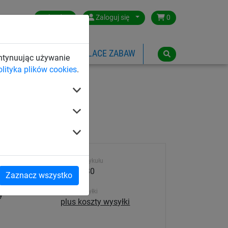
Poland
Zaloguj się
0
SPORTOWE
LINOWE PLACE ZABAW
ontynuując używanie
olityka plików cookies
.
Numer artykułu
n wysokiej
1203-030
Zaznacz wszystko
ści,
Koszt wysyłki
y
plus koszty wysyłki