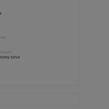
e
iału
krawędzi
niony sznur