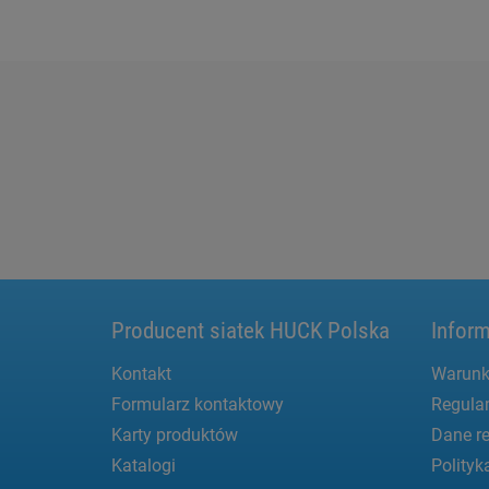
Producent siatek HUCK Polska
Inform
Kontakt
Warunk
Formularz kontaktowy
Regula
Karty produktów
Dane re
Katalogi
Polityk