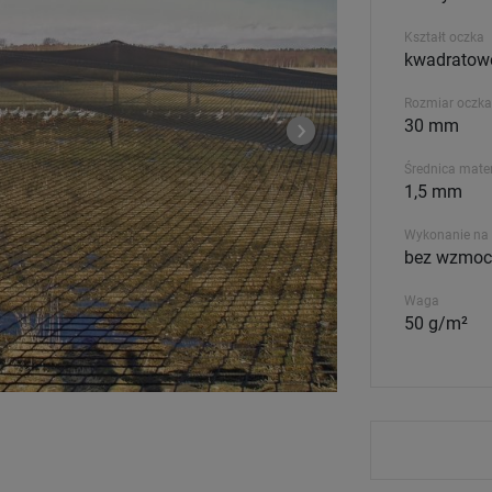
Kształt oczka
kwadratow
Rozmiar oczka
30 mm
Średnica mater
1,5 mm
Wykonanie na 
bez wzmoc
Waga
50 g/m²