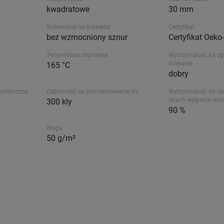
kwadratowe
30 mm
Wykonanie na krawędzi
Certyfikat
bez wzmocniony sznur
Certyfikat Oek
Temperatura topnienia
Wytrzymałość na zgi
ścieranie
165 °C
dobry
osferyczne
Odporność na promieniowanie UV
Wytrzymałość na ro
latach wpływów kli
300 kly
90 %
Waga
50 g/m²