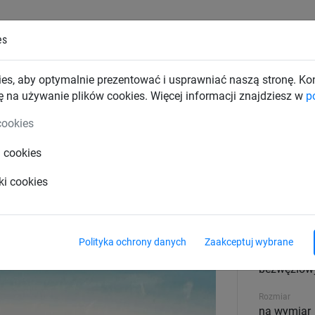
es
TKI PRZEMYSŁOWE
SIATKI BUDOWLANE
SIATKI TRAN
es, aby optymalnie prezentować i usprawniać naszą stronę. K
ę na używanie plików cookies. Więcej informacji znajdziesz w
p
 polipropylenowe
cookies
i cookies
mm, oczko 30 mm)
ki cookies
Materiał
polipropyle
Polityka ochrony danych
Zaakceptuj wybrane
wytrzymało
bezwęzłow
Rozmiar
na wymiar