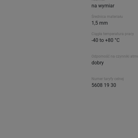
na wymiar
Średnica materiału
1,5 mm
Ciągła temperatura pracy
-40 to +80 °C
Odporność na czynniki atm
dobry
Numer taryfy celnej
5608 19 30