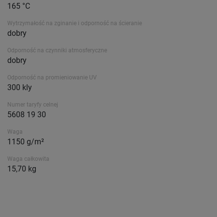
165 °C
Wytrzymałość na zginanie i odporność na ścieranie
dobry
Odporność na czynniki atmosferyczne
dobry
Odporność na promieniowanie UV
300 kly
Numer taryfy celnej
5608 19 30
Waga
1150 g/m²
Waga całkowita
15,70 kg