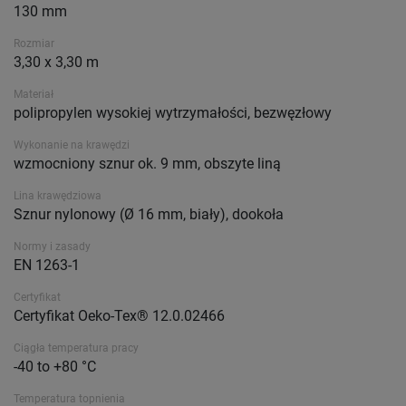
130 mm
Rozmiar
3,30 x 3,30 m
Materiał
polipropylen wysokiej wytrzymałości, bezwęzłowy
Wykonanie na krawędzi
wzmocniony sznur ok. 9 mm, obszyte liną
Lina krawędziowa
Sznur nylonowy (Ø 16 mm, biały), dookoła
Normy i zasady
EN 1263-1
Certyfikat
Certyfikat Oeko-Tex® 12.0.02466
Ciągła temperatura pracy
-40 to +80 °C
Temperatura topnienia