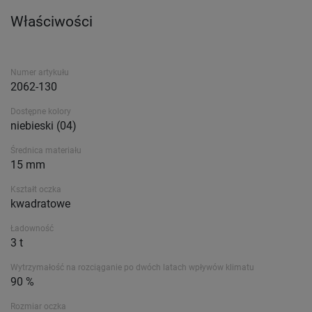
Właściwości
Numer artykułu
2062-130
Dostępne kolory
niebieski (04)
Średnica materiału
15 mm
Kształt oczka
kwadratowe
Ładowność
3 t
Wytrzymałość na rozciąganie po dwóch latach wpływów klimatu
90 %
Rozmiar oczka