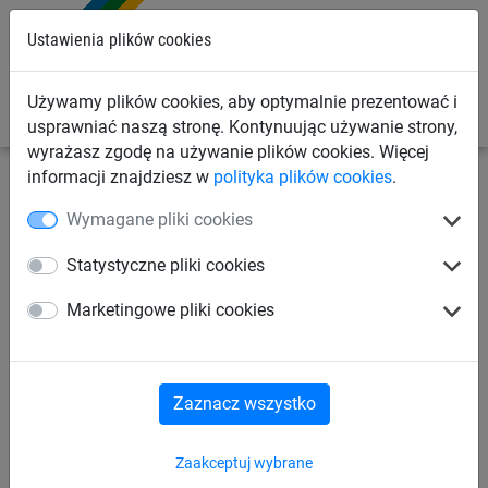
0
Ustawienia plików cookies
Używamy plików cookies, aby optymalnie prezentować i
usprawniać naszą stronę. Kontynuując używanie strony,
wyrażasz zgodę na używanie plików cookies. Więcej
informacji znajdziesz w
polityka plików cookies
.
Siatki przemysłowe
Siatki zabezpieczające ładunek
Wymagane pliki cookies
Siatki transportu pionowego
Statystyczne pliki cookies
Siatka do transportu
Marketingowe pliki cookies
pionowego, do ciężkiego
ładunku (ø 15 mm)
Zaznacz wszystko
Zaakceptuj wybrane