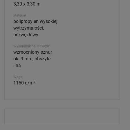
3,30 x 3,30 m
Materiał
polipropylen wysokiej
wytrzymałości,
bezwęzłowy
Wykonanie na krawędzi
wzmocniony sznur
ok. 9 mm, obszyte
liną
Waga
1150 g/m²