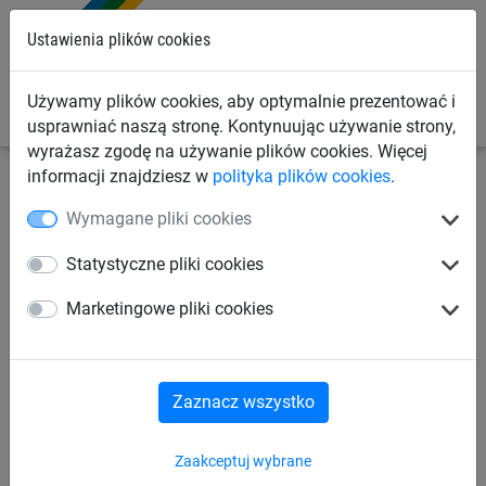
0
Ustawienia plików cookies
Używamy plików cookies, aby optymalnie prezentować i
usprawniać naszą stronę. Kontynuując używanie strony,
wyrażasz zgodę na używanie plików cookies. Więcej
informacji znajdziesz w
polityka plików cookies
.
Siatki przemysłowe
Siatki na wymiar
Siatki z linki
Wymagane pliki cookies
stalowej
Statystyczne pliki cookies
Siatka ochronna „Mahulan
Marketingowe pliki cookies
Steel” (oczko 60 mm,
szer. 3 m)
Zaznacz wszystko
Zaakceptuj wybrane