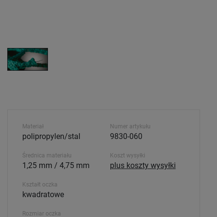
Materiał
Numer artykułu
polipropylen/stal
9830-060
Średnica materiału
Koszt wysyłki
1,25 mm / 4,75 mm
plus koszty wysyłki
Kształt oczka
kwadratowe
Rozmiar oczka