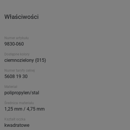
Właściwości
Numer artykułu
9830-060
Dostępne kolory
ciemnozielony (015)
Numer taryfy celnej
5608 19 30
Materiał
polipropylen/stal
Średnica materiału
1,25 mm / 4,75 mm
Kształt oczka
kwadratowe