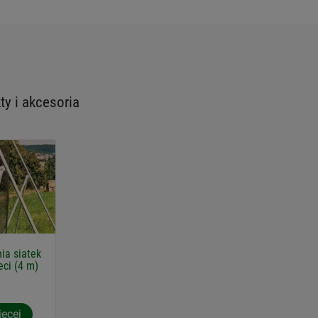
y i akcesoria
ia siatek
ci (4 m)
iecej