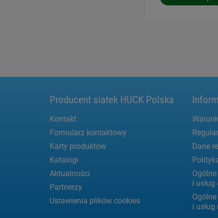
Producent siatek HUCK Polska
Inform
Kontakt
Warunk
Formularz kontaktowy
Regula
Karty produktów
Dane re
Katalogi
Polityk
Aktualności
Ogólne
i usłu
Partnerzy
Ogólne
Ustawienia plików cookies
i usług