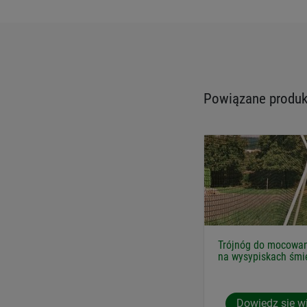
Powiązane produkt
Trójnóg do mocowan
na wysypiskach śmie
Dowiedz się w