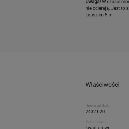
Uwaga!
W czasie mont
nie ocierają. Jest t
kausz co 5 m.
Właściwości
Numer artykułu
2432-020
Kształt oczka
kwadratowe