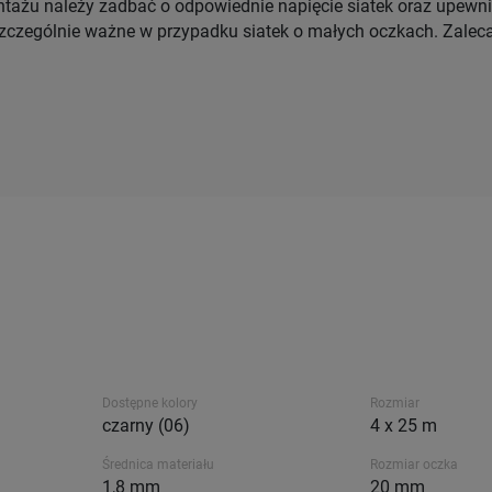
ażu należy zadbać o odpowiednie napięcie siatek oraz upewnić s
o szczególnie ważne w przypadku siatek o małych oczkach. Zale
Dostępne kolory
Rozmiar
czarny (06)
4 x 25 m
Średnica materiału
Rozmiar oczka
1,8 mm
20 mm