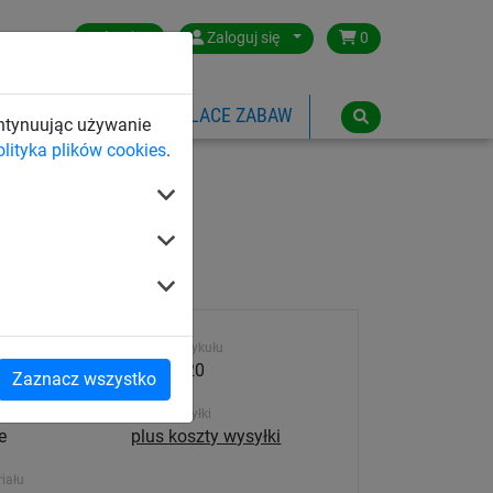
Poland
Zaloguj się
0
SPORTOWE
LINOWE PLACE ZABAW
ontynuując używanie
olityka plików cookies
.
25 m)
Numer artykułu
2432-020
Zaznacz wszystko
Koszt wysyłki
e
plus koszty wysyłki
iału