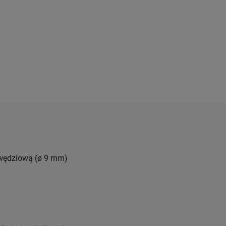
awędziową
(ø 9 mm)