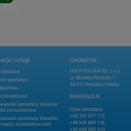
acje i usługi
Contact Us
HUCK POLSKA Sp. z o.o.
i dostawy
ul. Macieja Przybyły 1
min sprzedaży
54-512 Wrocław, Polska
jestrowe
biuro@huck.pl
a prywatności
 warunki sprzedaży towarów
Dział sprzedaży:
g dla konsumentów
+48 783 577 772
 warunki sprzedaży towarów
+48 606 889 136
 między przedsiębiorcami
+48 668 062 313