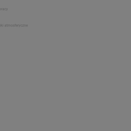
pracy
iki atmosferyczne