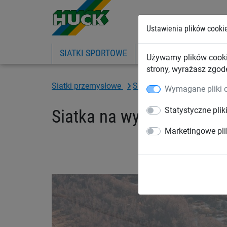
Ustawienia plików cooki
SIATKI SPORTOWE
PIŁKOCHWYTY
SIA
Używamy plików cooki
strony, wyrażasz zgod
Siatki przemysłowe
Siatki na wysypiska śmiec
Wymagane pliki 
Statystyczne plik
Siatka na wysypiska śmie
Marketingowe pli