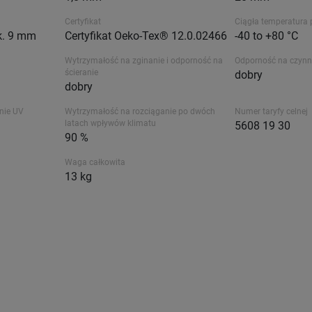
Certyfikat
Ciągła temperatura 
k. 9 mm
Certyfikat Oeko-Tex® 12.0.02466
-40 to +80 °C
Wytrzymałość na zginanie i odporność na
Odporność na czynn
ścieranie
dobry
dobry
nie UV
Wytrzymałość na rozciąganie po dwóch
Numer taryfy celnej
latach wpływów klimatu
5608 19 30
90 %
Waga całkowita
13 kg