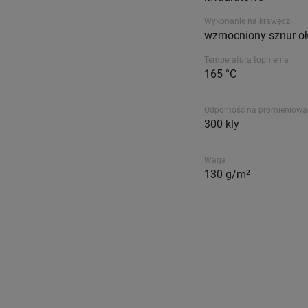
Wykonanie na krawędzi
wzmocniony sznur o
Temperatura topnienia
165 °C
Odporność na promieniowa
300 kly
Waga
130 g/m²