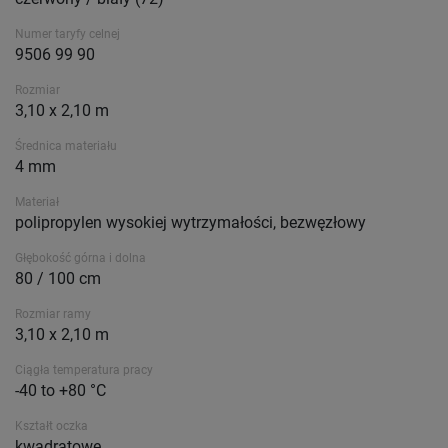
Numer taryfy celnej
9506 99 90
Rozmiar
3,10 x 2,10 m
Średnica materiału
4 mm
Materiał
polipropylen wysokiej wytrzymałości, bezwęzłowy
Głębokość górna i dolna
80 / 100 cm
Rozmiar ramy
3,10 x 2,10 m
Ciągła temperatura pracy
-40 to +80 °C
Kształt oczka
kwadratowe