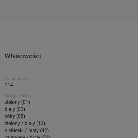
Właściwości
Numer artykułu
114
Dostępne kolory
zielony (01)
biały (02)
żółty (05)
zielony / biały (12)
niebieski / biały (42)
czerwony / biały (72)