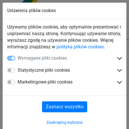
0
Ustawienia plików cookies
Używamy plików cookies, aby optymalnie prezentować i
usprawniać naszą stronę. Kontynuując używanie strony,
wyrażasz zgodę na używanie plików cookies. Więcej
informacji znajdziesz w
polityka plików cookies
.
Siatki sportowe
Siatki do piłki ręcznej
Siatki do piłki
Wymagane pliki cookies
ręcznej plażowej
Statystyczne pliki cookies
Siatki na bramki do piłki
Marketingowe pliki cookies
ręcznej, dwukolorowe
(ø 4 mm)
Zaznacz wszystko
Zaakceptuj wybrane