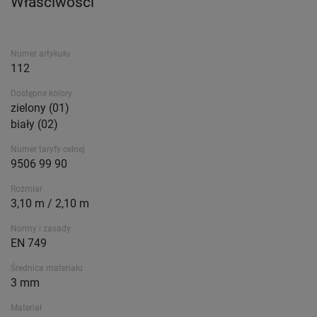
Właściwości
Numer artykułu
112
Dostępne kolory
zielony (01)
biały (02)
Numer taryfy celnej
9506 99 90
Rozmiar
3,10 m / 2,10 m
Normy i zasady
EN 749
Średnica materiału
3 mm
Materiał