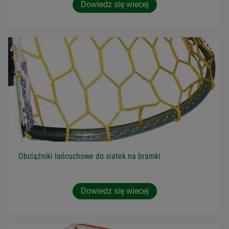
Dowiedz się wiecej
Obciążniki łańcuchowe do siatek na bramki
Dowiedz się wiecej