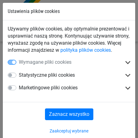
0
Ustawienia plików cookies
Używamy plików cookies, aby optymalnie prezentować i
usprawniać naszą stronę. Kontynuując używanie strony,
wyrażasz zgodę na używanie plików cookies. Więcej
informacji znajdziesz w
polityka plików cookies
.
Siatki sportowe
Siatki do piłki ręcznej
Siatki na
Wymagane pliki cookies
bramkę do piłki ręcznej
Statystyczne pliki cookies
Siatki na bramki do piłki
Marketingowe pliki cookies
ręcznej (ø 3 mm)
Zaznacz wszystko
Zaakceptuj wybrane