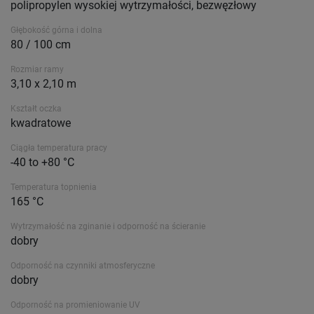
polipropylen wysokiej wytrzymałości, bezwęzłowy
Głębokość górna i dolna
80 / 100 cm
Rozmiar ramy
3,10 x 2,10 m
Kształt oczka
kwadratowe
Ciągła temperatura pracy
-40 to +80 °C
Temperatura topnienia
165 °C
Wytrzymałość na zginanie i odporność na ścieranie
dobry
Odporność na czynniki atmosferyczne
dobry
Odporność na promieniowanie UV