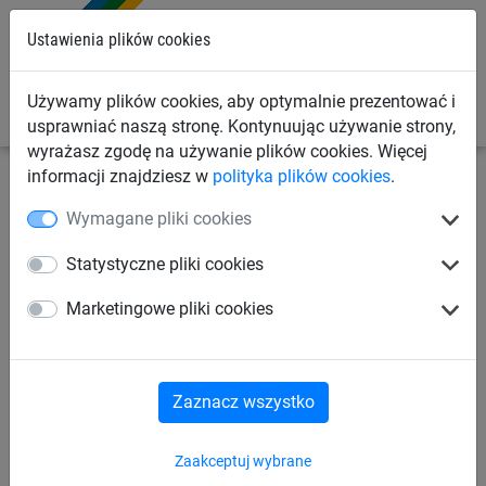
0
Ustawienia plików cookies
Używamy plików cookies, aby optymalnie prezentować i
usprawniać naszą stronę. Kontynuując używanie strony,
wyrażasz zgodę na używanie plików cookies. Więcej
informacji znajdziesz w
polityka plików cookies
.
Linowe place zabaw
System Vario
Do słupów
Wymagane pliki cookies
stalowych
Statystyczne pliki cookies
Vario-Element 12, do słupów
Marketingowe pliki cookies
stalowych
Zaznacz wszystko
Zaakceptuj wybrane