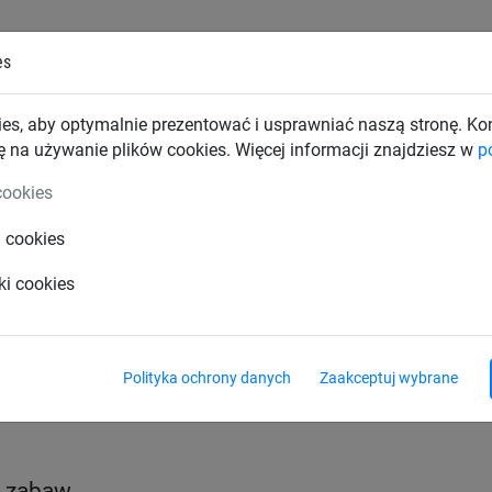
es
TKI PRZEMYSŁOWE
SIATKI BUDOWLANE
SIATKI TRAN
es, aby optymalnie prezentować i usprawniać naszą stronę. K
ę na używanie plików cookies. Więcej informacji znajdziesz w
p
Hamaki na place zabaw
cookies
i cookies
we
ki cookies
Polityka ochrony danych
Zaakceptuj wybrane
e zabaw