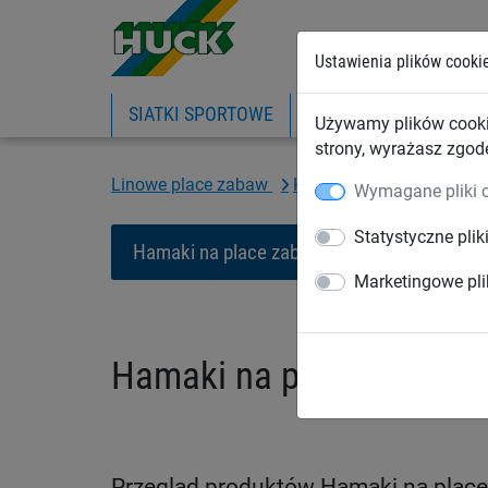
Ustawienia plików cooki
SIATKI SPORTOWE
PIŁKOCHWYTY
SIA
Używamy plików cooki
strony, wyrażasz zgod
Linowe place zabaw
Hamaki i wyciągi linowe
Wymagane pliki 
Statystyczne plik
Hamaki na place zabaw
Wyciągi lino
Marketingowe pli
Hamaki na place zabaw
Przegląd produktów Hamaki na plac