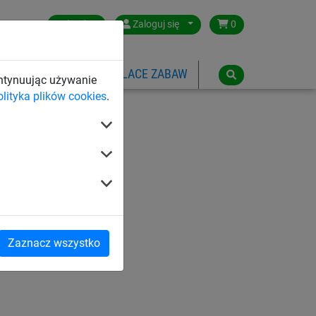
Poland
Zaloguj się
0
SPORTOWE
LINOWE PLACE ZABAW
ontynuując używanie
olityka plików cookies
.
Zaznacz wszystko