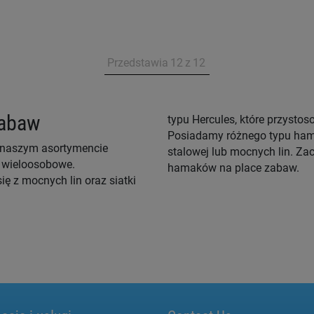
Przedstawia
12
z
12
zabaw
typu Hercules, które przyst
Posiadamy różnego typu hamak
W naszym asortymencie
stalowej lub mocnych lin. Za
e wieloosobowe.
hamaków na place zabaw.
ię z mocnych lin oraz siatki