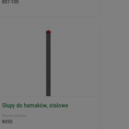
807-100
Słupy do hamaków, stalowe
Numer artykułu
805S