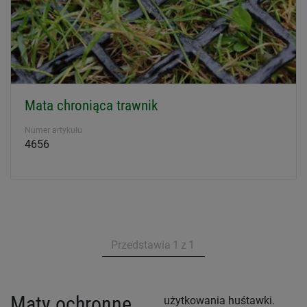
Mata chroniąca trawnik
Numer artykułu
4656
Przedstawia
1
z
1
Maty ochronne
użytkowania huśtawki.