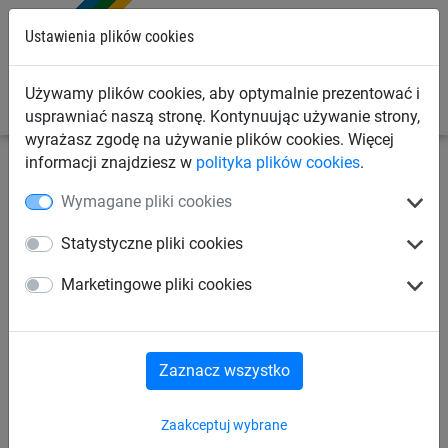
0
Ustawienia plików cookies
Używamy plików cookies, aby optymalnie prezentować i
usprawniać naszą stronę. Kontynuując używanie strony,
wyrażasz zgodę na używanie plików cookies. Więcej
informacji znajdziesz w
polityka plików cookies
.
Linowe place zabaw
Akcesoria
Maty do ochrony
Wymagane pliki cookies
trawników
Statystyczne pliki cookies
Maty do ochrony trawników
Marketingowe pliki cookies
Bramki na place zabaw
Zaznacz wszystko
Próbniki do badania zgodności
Zaakceptuj wybrane