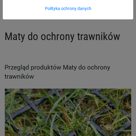
Zaślepki słupów
Polityka ochrony danych
Maty do ochrony trawników
Przegląd produktów Maty do ochrony
trawników