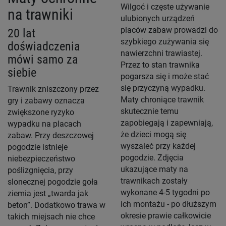
Wilgoć i częste używanie
na trawniki
ulubionych urządzeń
placów zabaw prowadzi do
20 lat
szybkiego zużywania się
doświadczenia
nawierzchni trawiastej.
mówi samo za
Przez to stan trawnika
siebie
pogarsza się i może stać
Trawnik zniszczony przez
się przyczyną wypadku.
gry i zabawy oznacza
Maty chroniące trawnik
zwiększone ryzyko
skutecznie temu
wypadku na placach
zapobiegają i zapewniają,
zabaw. Przy deszczowej
że dzieci mogą się
pogodzie istnieje
wyszaleć przy każdej
niebezpieczeństwo
pogodzie. Zdjęcia
poślizgnięcia, przy
ukazujące maty na
slonecznej pogodzie goła
trawnikach zostały
ziemia jest „twarda jak
wykonane 4-5 tygodni po
beton”. Dodatkowo trawa w
ich montażu - po dłuższym
takich miejsach nie chce
okresie prawie całkowicie