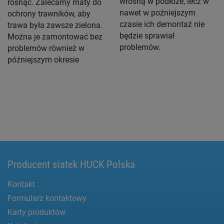
rosnąć. Zalecamy maty do
wrosną w podłoże, lecz w
ochrony trawników, aby
nawet w poźniejszym
trawa była zawsze zielona.
czasie ich demontaż nie
Można je zamontować bez
będzie sprawiał
problemów.
problemów również w
późniejszym okresie
Producent siatek HUCK Polska
Kontakt
Formularz kontaktowy
Karty produktów