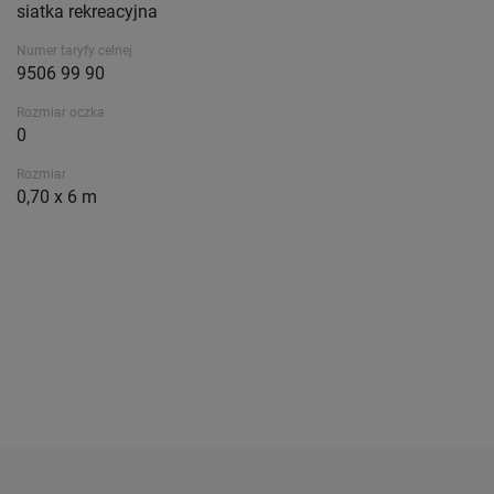
siatka rekreacyjna
Numer taryfy celnej
9506 99 90
Rozmiar oczka
0
Rozmiar
0,70 x 6 m