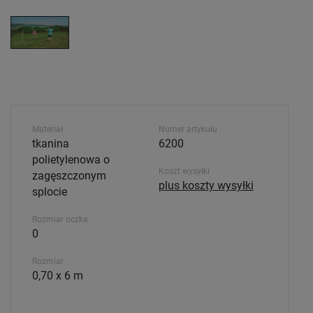
Materiał
Numer artykułu
tkanina
6200
polietylenowa o
Koszt wysyłki
zagęszczonym
plus koszty wysyłki
splocie
Rozmiar oczka
0
Rozmiar
0,70 x 6 m