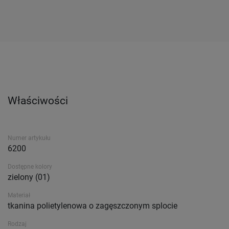
Właściwości
Numer artykułu
6200
Dostępne kolory
zielony (01)
Materiał
tkanina polietylenowa o zagęszczonym splocie
Rodzaj