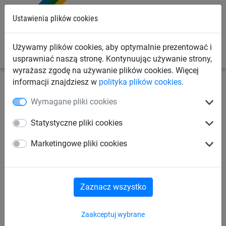
0
Ustawienia plików cookies
Używamy plików cookies, aby optymalnie prezentować i
usprawniać naszą stronę. Kontynuując używanie strony,
wyrażasz zgodę na używanie plików cookies. Więcej
informacji znajdziesz w
polityka plików cookies
.
Siatki sportowe
Siatki do badmintona
Badminton
Wymagane pliki cookies
plażowy
Statystyczne pliki cookies
Badminton
Badminton plażowy
Marketingowe pliki cookies
Badminton plażowy
Zaznacz wszystko
Zaakceptuj wybrane