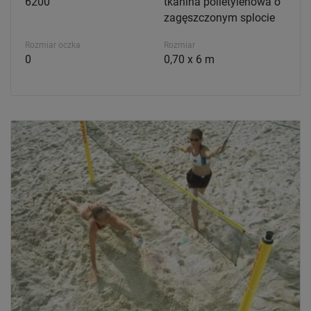
6200
tkanina polietylenowa o
zagęszczonym splocie
Rozmiar oczka
Rozmiar
0
0,70 x 6 m