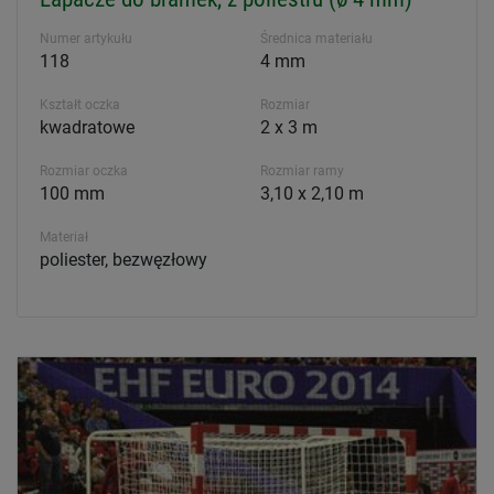
Numer artykułu
Średnica materiału
118
4 mm
Kształt oczka
Rozmiar
kwadratowe
2 x 3 m
Rozmiar oczka
Rozmiar ramy
100 mm
3,10 x 2,10 m
Materiał
poliester, bezwęzłowy