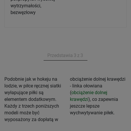
wytrzymałości,
bezwęzłowy
Przedstawia
3
z
3
Podobnie jak w hokeju na
obciążenie dolnej krawędzi
lodzie, w piłce ręcznej siatki
- linka ołowiana
wyłapujące piłki są
(
obciążenie dolnej
elementem dodatkowym.
krawędzi
), co zapewnia
Każdy z trzech poniższych
jeszcze lepsze
modeli może być
wychwytywanie piłek.
wyposażony za dopłatą w