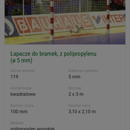
Łapacze do bramek, z polipropylenu
(ø 5 mm)
Numer artykułu
Średnica materiału
119
5 mm
Kształt oczka
Rozmiar
kwadratowe
2 x 3 m
Rozmiar oczka
Rozmiar ramy
100 mm
3,10 x 2,10 m
Materiał
polipropylen wysokiej