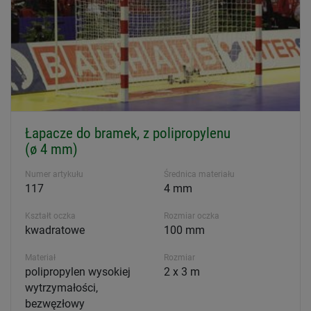
Łapacze do bramek, z polipropylenu
(ø 4 mm)
Numer artykułu
Średnica materiału
117
4 mm
Kształt oczka
Rozmiar oczka
kwadratowe
100 mm
Materiał
Rozmiar
polipropylen wysokiej
2 x 3 m
wytrzymałości,
bezwęzłowy