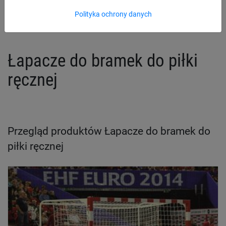
Akcesoria do siatek do piłki ręcznej
Polityka ochrony danych
Łapacze do bramek do piłki
ręcznej
Przegląd produktów Łapacze do bramek do
piłki ręcznej