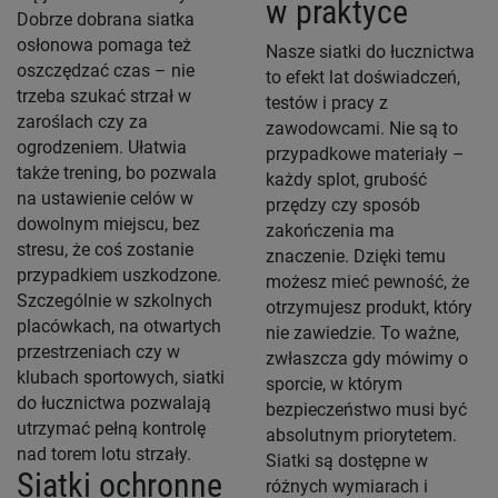
w praktyce
Dobrze dobrana siatka
osłonowa pomaga też
Nasze siatki do łucznictwa
oszczędzać czas – nie
to efekt lat doświadczeń,
trzeba szukać strzał w
testów i pracy z
zaroślach czy za
zawodowcami. Nie są to
ogrodzeniem. Ułatwia
przypadkowe materiały –
także trening, bo pozwala
każdy splot, grubość
na ustawienie celów w
przędzy czy sposób
dowolnym miejscu, bez
zakończenia ma
stresu, że coś zostanie
znaczenie. Dzięki temu
przypadkiem uszkodzone.
możesz mieć pewność, że
Szczególnie w szkolnych
otrzymujesz produkt, który
placówkach, na otwartych
nie zawiedzie. To ważne,
przestrzeniach czy w
zwłaszcza gdy mówimy o
klubach sportowych, siatki
sporcie, w którym
do łucznictwa pozwalają
bezpieczeństwo musi być
utrzymać pełną kontrolę
absolutnym priorytetem.
nad torem lotu strzały.
Siatki są dostępne w
Siatki ochronne
różnych wymiarach i