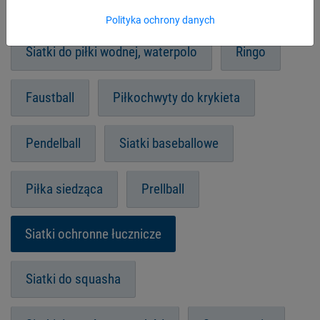
Piłka rowerowa
Polityka ochrony danych
Siatki do piłki wodnej, waterpolo
Ringo
Faustball
Piłkochwyty do krykieta
Pendelball
Siatki baseballowe
Piłka siedząca
Prellball
Siatki ochronne łucznicze
Siatki do squasha