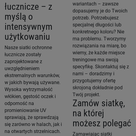
wariantach – zawsze
łucznicze – z
dopasujemy je do Twoich
myślą o
potrzeb. Potrzebujesz
intensywnym
specjalnej długości lub
konkretnego koloru? Nie
użytkowaniu
ma problemu. Tworzymy
rozwiązania na miarę, bo
Nasze siatki ochronne
wiemy, że każde miejsce
łucznicze zostały
treningowe ma swoją
zaprojektowane z
specyfikę. Skontaktuj się z
uwzględnieniem
nami – doradzimy i
ekstremalnych warunków,
przygotujemy ofertę
w jakich bywają używane.
skrojoną dokładnie pod
Wysoka wytrzymałość
Twój projekt.
włókien, gęstość oczek i
Zamów siatkę,
odporność na
promieniowanie UV
na której
sprawiają, że sprawdzają
możesz polegać
się zarówno w halach, jak i
na otwartych strzelnicach.
Zamawiając siatki