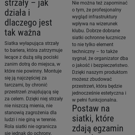
strzały – jak
Nie można też zapominać
o tym, że profesjonalny
działa i
wygląd infrastruktury
dlaczego jest
wpływa na wizerunek
tak ważna
klubu. Dobrze dobrane
siatki ochronne łucznicze
Siatka wyłapująca strzały
to nie tylko element
to bariera, która zatrzymuje
techniczny – to także
lecące z dużą siłą pociski
sygnał, że organizator dba
zanim dotrą do miejsca, w
o jakość i bezpieczeństwo.
które nie powinny. Montuje
Dzięki naszym produktom
się ją najczęściej za
możesz zbudować
tarczami, by chronić
przestrzeń, która będzie
przestrzeń znajdującą się
jednocześnie estetyczna i
za celem. Dzięki niej strzały
w pełni funkcjonalna.
nie niszczą mienia, nie
Postaw na
stanowią zagrożenia dla
siatki, które
ludzi i nie giną w terenie.
zdają egzamin
Rola siatki nie ogranicza
się jednak do ochrony.