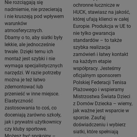
Nie rozciągają się
ochronne łucznicze w
nadmiernie, nie przecierają
HUCK, stawiasz na jakość,
i nie kruszeją pod wpływem
której ufają klienci w całej
warunków
Europie. Produkcja w UE to
atmosferycznych.
nie tylko gwarancja
Dbamy o to, aby siatki były
standardów – to także
lekkie, ale jednocześnie
szybka realizacja
trwałe. Dzięki temu ich
zamówień i łatwy kontakt
montaż jest szybki i nie
na każdym etapie
wymaga specjalistycznych
współpracy. Jesteśmy
narzędzi. W razie potrzeby
oficjalnym sponsorem
można je też łatwo
Polskiej Federacji Tenisa
zdemontować lub
Plażowego i wspieramy
przenieść w inne miejsce.
Mistrzostwa Świata Dzieci
Elastyczność
z Domów Dziecka – wiemy,
zastosowania to coś, co
jak ważne jest wsparcie w
doceniają zarówno szkoły,
sporcie. Zaufaj
jak i prywatni użytkownicy
doświadczeniu i wybierz
czy kluby sportowe.
siatki, które spełniają
Możesz być spokojny –