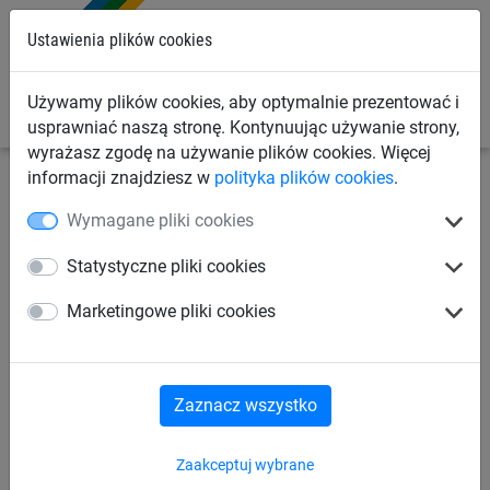
0
Ustawienia plików cookies
Używamy plików cookies, aby optymalnie prezentować i
usprawniać naszą stronę. Kontynuując używanie strony,
wyrażasz zgodę na używanie plików cookies. Więcej
informacji znajdziesz w
polityka plików cookies
.
Siatki sportowe
Różne dyscypliny sportu
Siatki
Wymagane pliki cookies
ochronne łucznicze
Statystyczne pliki cookies
Siatki do koszykówki
Siatki do gry w golfa
Marketingowe pliki cookies
Boiska plażowe / Piaskownice
Zaznacz wszystko
Rzut młotem / dyskiem
Polo rowerowe
Zaakceptuj wybrane