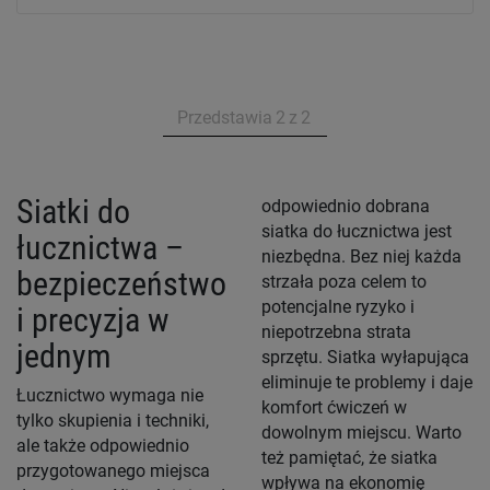
Przedstawia
2
z
2
Siatki do
odpowiednio dobrana
siatka do łucznictwa jest
łucznictwa –
niezbędna. Bez niej każda
bezpieczeństwo
strzała poza celem to
potencjalne ryzyko i
i precyzja w
niepotrzebna strata
jednym
sprzętu. Siatka wyłapująca
eliminuje te problemy i daje
Łucznictwo wymaga nie
komfort ćwiczeń w
tylko skupienia i techniki,
dowolnym miejscu. Warto
ale także odpowiednio
też pamiętać, że siatka
przygotowanego miejsca
wpływa na ekonomię