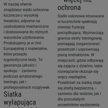
W naszej ofercie
ochrona
znajdziesz siatki ochronne
łucznicze o wysokiej
Siatki osłonowe stosowane
trwałości, odporne na
w łucznictwie spełniają
uszkodzenia mechaniczne
również funkcję
i dostosowane do różnych
porządkującą. Wyznaczają
warunków użytkowania.
granice strefy treningowej,
Produkujemy je w Unii
pomagają zorganizować
Europejskiej z materiałów,
przestrzeń i usprawniają
które przeszły
pracę instruktorów. W
rygorystyczne testy. To
miejscach, gdzie odbywają
gwarancja jakości i
się zajęcia z dziećmi, takie
spokoju – zarówno
rozwiązanie okazuje się
podczas amatorskiego
wręcz niezbędne.
treningu, jak i
Przestrzeń za siatką staje
profesjonalnych rozgrywek.
się strefą bezpieczną –
Siatka
zarówno dla widzów, jak i
dla pozostałych
wyłapująca
uczestników wydarzenia.