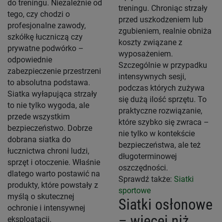
do treningu. Niezależnie od
treningu. Chroniąc strzały
tego, czy chodzi o
przed uszkodzeniem lub
profesjonalne zawody,
zgubieniem, realnie obniża
szkółkę łuczniczą czy
koszty związane z
prywatne podwórko –
wyposażeniem.
odpowiednie
Szczególnie w przypadku
zabezpieczenie przestrzeni
intensywnych sesji,
to absolutna podstawa.
podczas których zużywa
Siatka wyłapująca strzały
się dużą ilość sprzętu. To
to nie tylko wygoda, ale
praktyczne rozwiązanie,
przede wszystkim
które szybko się zwraca –
bezpieczeństwo. Dobrze
nie tylko w kontekście
dobrana siatka do
bezpieczeństwa, ale też
łucznictwa chroni ludzi,
długoterminowej
sprzęt i otoczenie. Właśnie
oszczędności.
dlatego warto postawić na
Sprawdź także:
Siatki
produkty, które powstały z
sportowe
myślą o skutecznej
Siatki osłonowe
ochronie i intensywnej
– więcej niż
eksploatacji.