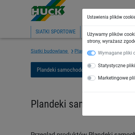
Ustawienia plików cooki
SIATKI SPORTOWE
PIŁKOCHWYTY
SIA
Używamy plików cooki
strony, wyrażasz zgod
Siatki budowlane
Plandeki budowlane
Pla
Wymagane pliki 
Statystyczne plik
Plandeki samochodowe
Plandeki oc
Marketingowe pli
Plandeki samochodowe
Przegląd produktów Plandeki samo