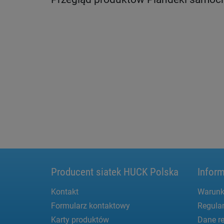
Producent siatek HUCK Polska
Inform
Kontakt
Warunk
Formularz kontaktowy
Regula
Karty produktów
Dane re