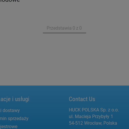
Przedstawia
0
z
0
acje i usługi
Contact Us
HUCK POLSKA Sp. z o.o.
i dostawy
ul. Macieja Przybyły 1
min sprzedaży
54-512 Wrocław, Polska
jestrowe