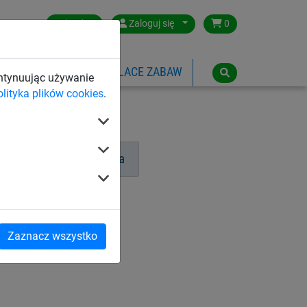
Poland
Zaloguj się
0
SPORTOWE
LINOWE PLACE ZABAW
ontynuując używanie
olityka plików cookies
.
ryciowe
Akcesoria
Zaznacz wszystko