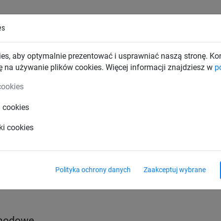
es
TKI PRZEMYSŁOWE
SIATKI BUDOWLANE
SIATKI TRAN
es, aby optymalnie prezentować i usprawniać naszą stronę. K
ę na używanie plików cookies. Więcej informacji znajdziesz w
p
ndeki samochodowe
cookies
i cookies
hronne
Przepuszczające powietrze
Plandeki ok
ki cookies
Polityka ochrony danych
Zaakceptuj wybrane
chodowe