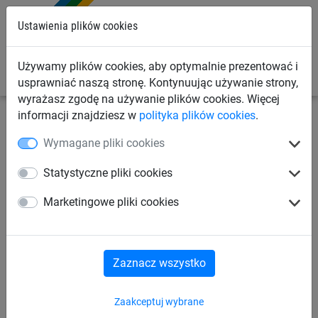
0
Ustawienia plików cookies
Używamy plików cookies, aby optymalnie prezentować i
usprawniać naszą stronę. Kontynuując używanie strony,
wyrażasz zgodę na używanie plików cookies. Więcej
informacji znajdziesz w
polityka plików cookies
.
Siatki przemysłowe
Siatki różnego zastosowania
Wymagane pliki cookies
Siatki przeciw ptakom
Statystyczne pliki cookies
Kołki rozporowe (100 szt.)
Marketingowe pliki cookies
Zaznacz wszystko
Zaakceptuj wybrane