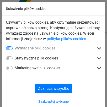
0
Ustawienia plików cookies
Używamy plików cookies, aby optymalnie prezentować i
usprawniać naszą stronę. Kontynuując używanie strony,
wyrażasz zgodę na używanie plików cookies. Więcej
informacji znajdziesz w
polityka plików cookies
.
Siatki przemysłowe
Siatki różnego zastosowania
Wymagane pliki cookies
Siatki przeciw ptakom
Statystyczne pliki cookies
Zszywki (2500 szt.)
Marketingowe pliki cookies
Zaznacz wszystko
Zaakceptuj wybrane