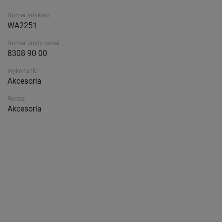
Numer artykułu
WA2251
Numer taryfy celnej
8308 90 00
Wykonanie
Akcesoria
Rodzaj
Akcesoria