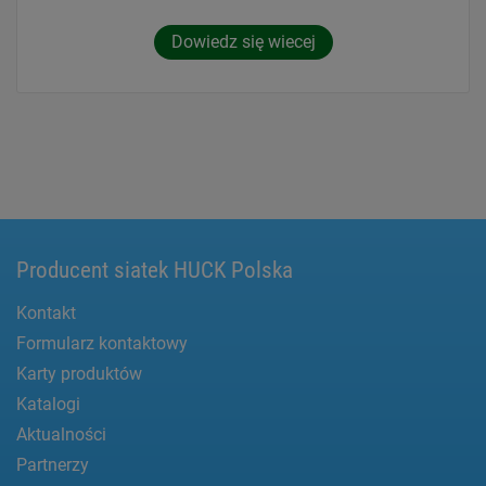
Dowiedz się wiecej
Producent siatek HUCK Polska
Kontakt
Formularz kontaktowy
Karty produktów
Katalogi
Aktualności
Partnerzy