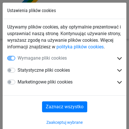
0
Ustawienia plików cookies
Używamy plików cookies, aby optymalnie prezentować i
usprawniać naszą stronę. Kontynuując używanie strony,
wyrażasz zgodę na używanie plików cookies. Więcej
informacji znajdziesz w
polityka plików cookies
.
Siatki przemysłowe
Siatki różnego zastosowania
Wymagane pliki cookies
Siatka na siano dla koni
Statystyczne pliki cookies
Torba na siano
Marketingowe pliki cookies
(ø 4 mm, oczko 45 mm)
Zaznacz wszystko
Zaakceptuj wybrane