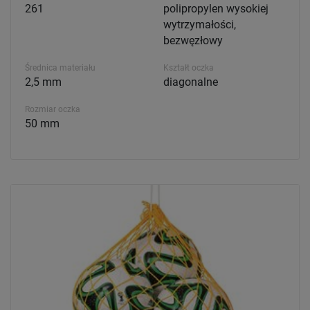
261
polipropylen wysokiej
wytrzymałości,
bezwęzłowy
Średnica materiału
Kształt oczka
2,5 mm
diagonalne
Rozmiar oczka
50 mm