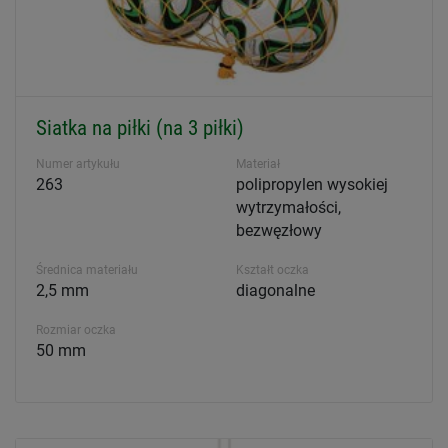
Siatka na piłki (na 3 piłki)
Numer artykułu
Materiał
263
polipropylen wysokiej
wytrzymałości,
bezwęzłowy
Średnica materiału
Kształt oczka
2,5 mm
diagonalne
Rozmiar oczka
50 mm