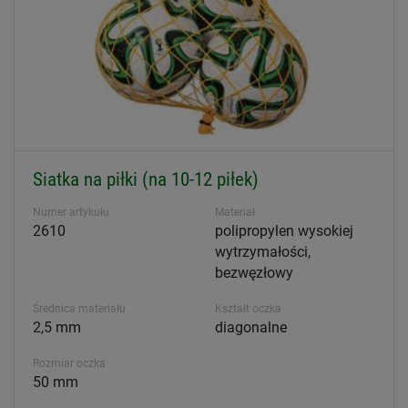
Siatka na piłki (na 10-12 piłek)
Numer artykułu
Materiał
2610
polipropylen wysokiej
wytrzymałości,
bezwęzłowy
Średnica materiału
Kształt oczka
2,5 mm
diagonalne
Rozmiar oczka
50 mm