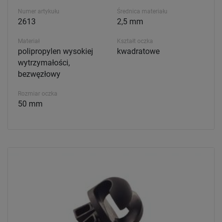
Numer artykułu
Średnica materiału
2613
2,5 mm
Materiał
Kształt oczka
polipropylen wysokiej
kwadratowe
wytrzymałości,
bezwęzłowy
Rozmiar oczka
50 mm