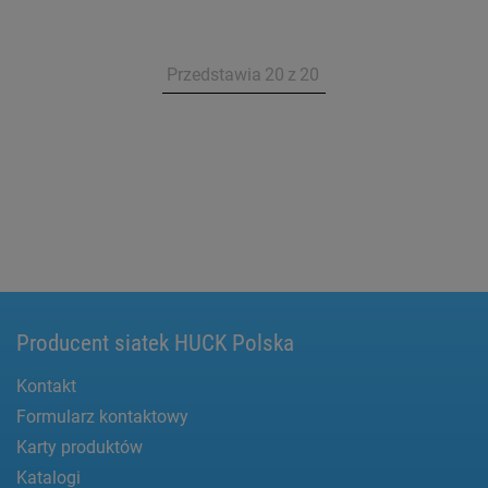
Przedstawia
20
z
20
Producent siatek HUCK Polska
Kontakt
Formularz kontaktowy
Karty produktów
Katalogi