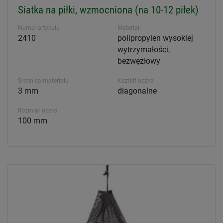
Siatka na piłki, wzmocniona (na 10-12 piłek)
Numer artykułu
Materiał
2410
polipropylen wysokiej
wytrzymałości,
bezwęzłowy
Średnica materiału
Kształt oczka
3 mm
diagonalne
Rozmiar oczka
100 mm