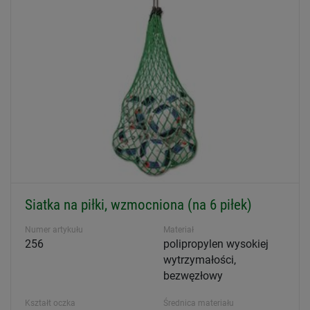
Siatka na piłki, wzmocniona (na 6 piłek)
Numer artykułu
Materiał
256
polipropylen wysokiej
wytrzymałości,
bezwęzłowy
Kształt oczka
Średnica materiału