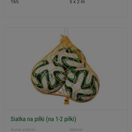
165
5 x 2 m
Siatka na piłki (na 1-2 piłki)
Numer artykułu
Materiał