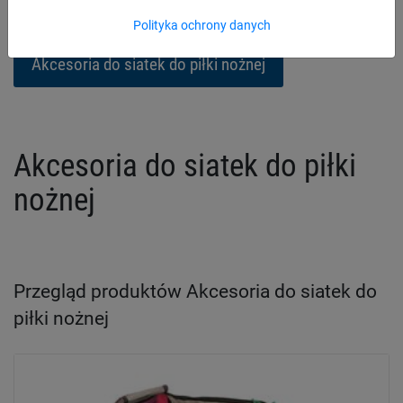
Siatki na orlik
Polityka ochrony danych
Akcesoria do siatek do piłki nożnej
Akcesoria do siatek do piłki
nożnej
Przegląd produktów Akcesoria do siatek do
piłki nożnej