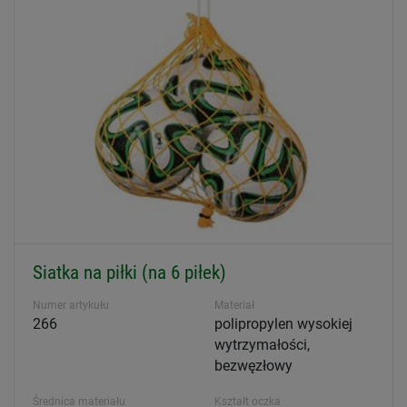
Siatka na piłki (na 6 piłek)
Numer artykułu
Materiał
266
polipropylen wysokiej
wytrzymałości,
bezwęzłowy
Średnica materiału
Kształt oczka