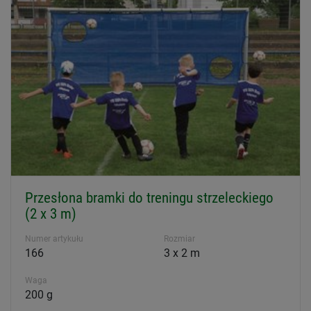
Przesłona bramki do treningu strzeleckiego
(2 x 3 m)
Numer artykułu
Rozmiar
166
3 x 2 m
Waga
200 g