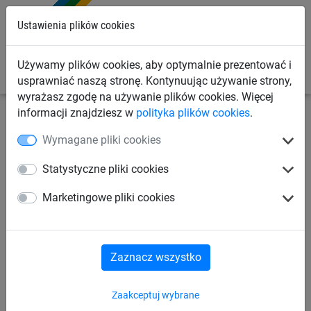
0
Ustawienia plików cookies
Używamy plików cookies, aby optymalnie prezentować i
usprawniać naszą stronę. Kontynuując używanie strony,
wyrażasz zgodę na używanie plików cookies. Więcej
informacji znajdziesz w
polityka plików cookies
.
Siatki sportowe
Siatki do piłki nożnej
Akcesoria do
Wymagane pliki cookies
siatek do piłki nożnej
Statystyczne pliki cookies
Siatki na bramki
Siatki na piłki
Marketingowe pliki cookies
Siatki na bramki dla dzieci
Siatki do futsalu
Zaznacz wszystko
Sportowe siatki biodegradowalne
Zaakceptuj wybrane