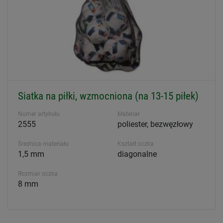
Siatka na piłki, wzmocniona (na 13-15 piłek)
Numer artykułu
Materiał
2555
poliester, bezwęzłowy
Średnica materiału
Kształt oczka
1,5 mm
diagonalne
Rozmiar oczka
8 mm