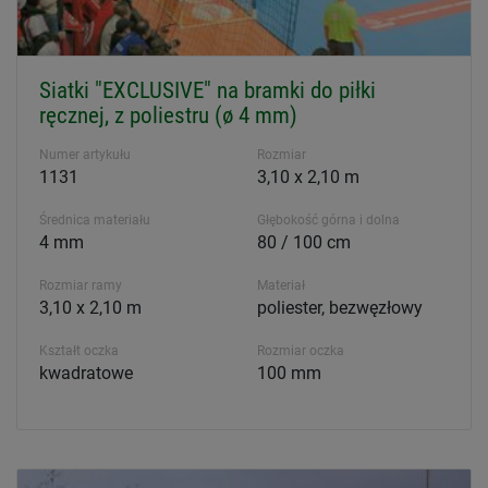
Siatki "EXCLUSIVE" na bramki do piłki
ręcznej, z poliestru (ø 4 mm)
Numer artykułu
Rozmiar
1131
3,10 x 2,10 m
Średnica materiału
Głębokość górna i dolna
4 mm
80 / 100 cm
Rozmiar ramy
Materiał
3,10 x 2,10 m
poliester, bezwęzłowy
Kształt oczka
Rozmiar oczka
kwadratowe
100 mm