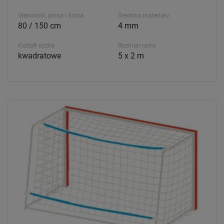
Głębokość górna i dolna
Średnica materiału
80 / 150 cm
4 mm
Kształt oczka
Rozmiar ramy
kwadratowe
5 x 2 m