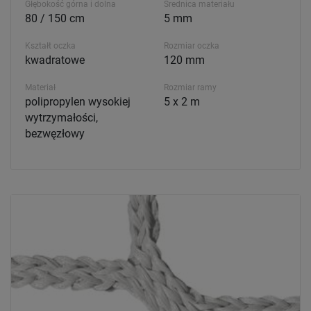
Głębokość górna i dolna
Średnica materiału
80 / 150 cm
5 mm
Kształt oczka
Rozmiar oczka
kwadratowe
120 mm
Materiał
Rozmiar ramy
polipropylen wysokiej
5 x 2 m
wytrzymałości,
bezwęzłowy