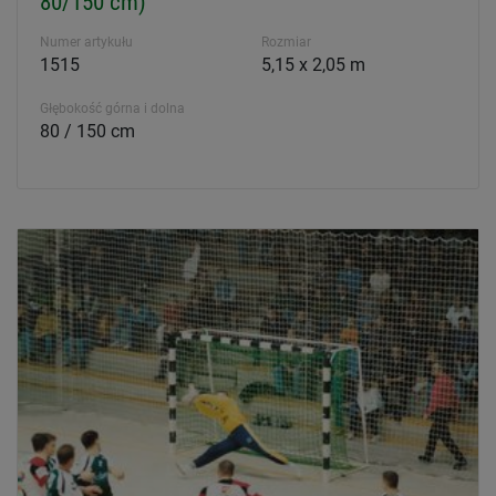
80/150 cm)
Numer artykułu
Rozmiar
1515
5,15 x 2,05 m
Głębokość górna i dolna
80 / 150 cm