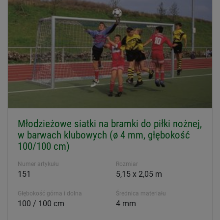
Młodzieżowe siatki na bramki do piłki nożnej,
w barwach klubowych (ø 4 mm, głębokość
100/100 cm)
Numer artykułu
Rozmiar
151
5,15 x 2,05 m
Głębokość górna i dolna
Średnica materiału
100 / 100 cm
4 mm