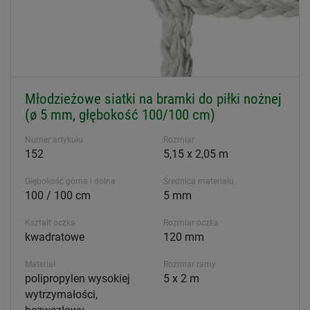
Młodzieżowe siatki na bramki do piłki nożnej
(ø 5 mm, głębokość 100/100 cm)
Numer artykułu
Rozmiar
152
5,15 x 2,05 m
Głębokość górna i dolna
Średnica materiału
100 / 100 cm
5 mm
Kształt oczka
Rozmiar oczka
kwadratowe
120 mm
Materiał
Rozmiar ramy
polipropylen wysokiej
5 x 2 m
wytrzymałości,