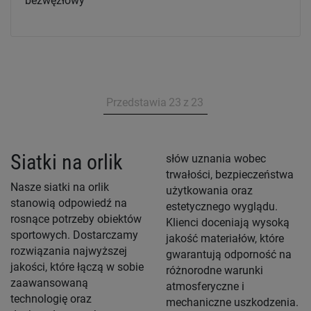
bezwęzłowy
Przedstawia
23
z
23
Siatki na orlik
słów uznania wobec
trwałości, bezpieczeństwa
Nasze siatki na orlik
użytkowania oraz
stanowią odpowiedź na
estetycznego wyglądu.
rosnące potrzeby obiektów
Klienci doceniają wysoką
sportowych. Dostarczamy
jakość materiałów, które
rozwiązania najwyższej
gwarantują odporność na
jakości, które łączą w sobie
różnorodne warunki
zaawansowaną
atmosferyczne i
technologię oraz
mechaniczne uszkodzenia.