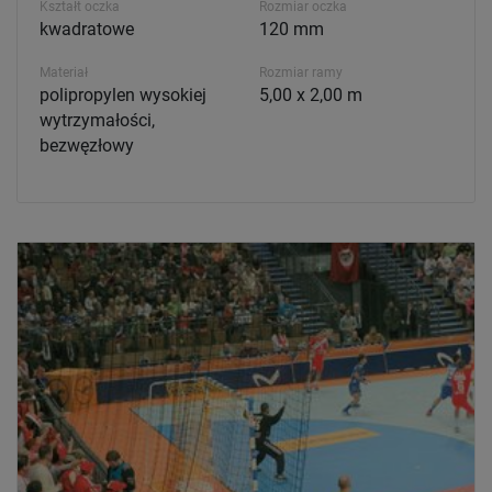
Kształt oczka
Rozmiar oczka
kwadratowe
120 mm
Materiał
Rozmiar ramy
polipropylen wysokiej
5,00 x 2,00 m
wytrzymałości,
bezwęzłowy