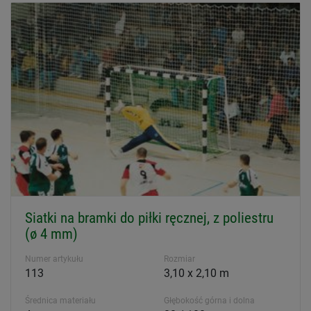
Siatki na bramki do piłki ręcznej, z poliestru
(ø 4 mm)
Numer artykułu
Rozmiar
113
3,10 x 2,10 m
Średnica materiału
Głębokość górna i dolna