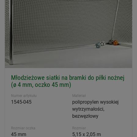
Młodzieżowe siatki na bramki do piłki nożnej
(ø 4 mm, oczko 45 mm)
Numer artykułu
Materiał
1545-045
polipropylen wysokiej
wytrzymałości,
bezwęzłowy
Rozmiar oczka
Rozmiar
45 mm
5,15 x 2,05 m