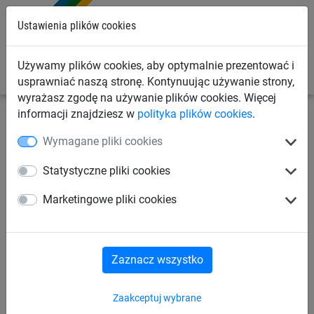
0
Ustawienia plików cookies
Używamy plików cookies, aby optymalnie prezentować i
usprawniać naszą stronę. Kontynuując używanie strony,
wyrażasz zgodę na używanie plików cookies. Więcej
informacji znajdziesz w
polityka plików cookies
.
Siatki sportowe
Siatki do piłki nożnej
Siatki na orlik
Wymagane pliki cookies
Siatki na bramki
Siatki na piłki
Statystyczne pliki cookies
Marketingowe pliki cookies
Siatki na bramki dla dzieci
Siatki do futsalu
Sportowe siatki biodegradowalne
Zaznacz wszystko
Zaakceptuj wybrane
Siatki na orlik