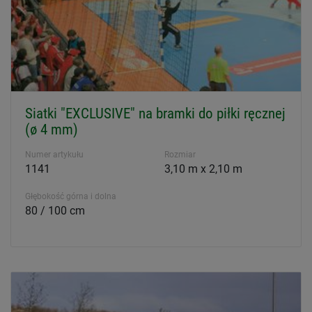
Siatki "EXCLUSIVE" na bramki do piłki ręcznej
(ø 4 mm)
Numer artykułu
Rozmiar
1141
3,10 m x 2,10 m
Głębokość górna i dolna
80 / 100 cm