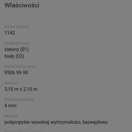
Właściwości
Numer artykułu
1142
Dostępne kolory
zielony (01)
biały (02)
Numer taryfy celnej
9506 99 90
Rozmiar
3,10 m x 2,10 m
Średnica materiału
4 mm
Materiał
polipropylen wysokiej wytrzymałości, bezwęzłowy