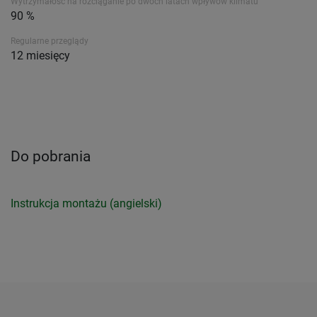
Wytrzymałość na rozciąganie po dwóch latach wpływów klimatu
90 %
Regularne przeglądy
12 miesięcy
Do pobrania
Instrukcja montażu (angielski)