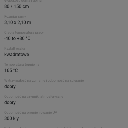
Głębokość górna i dolna
80 / 150 cm
Rozmiar ramy
3,10 x 2,10 m
Ciągła temperatura pracy
-40 to +80 °C
Kształt oczka
kwadratowe
Temperatura topnienia
165 °C
Wytrzymałość na zginanie i odporność na ścieranie
dobry
Odporność na czynniki atmosferyczne
dobry
Odporność na promieniowanie UV
300 kly