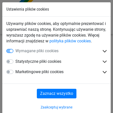
0
Ustawienia plików cookies
Używamy plików cookies, aby optymalnie prezentować i
usprawniać naszą stronę. Kontynuując używanie strony,
wyrażasz zgodę na używanie plików cookies. Więcej
informacji znajdziesz w
polityka plików cookies
.
Siatki sportowe
Siatki do piłki nożnej
Siatki na orlik
Wymagane pliki cookies
Siatki na bramki do piłki
Statystyczne pliki cookies
ręcznej (ø 4 mm, głębokość
Marketingowe pliki cookies
150 cm)
Zaznacz wszystko
Zaakceptuj wybrane