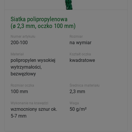
Siatka polipropylenowa
(ø 2,3 mm, oczko 100 mm)
Numer artykułu
Rozmiar
200-100
na wymiar
Materiał
Kształt oczka
polipropylen wysokiej
kwadratowe
wytrzymałości,
bezwęzłowy
Rozmiar oczka
Średnica materiału
100 mm
2,3 mm
Wykonanie na krawędzi
Waga
wzmocniony sznur ok.
50 g/m²
5-7 mm