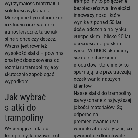
trampoliny to połączenie
wytrzymałość materiału i
bezpieczeństwa, trwałości i
solidność wykonania.
innowacyjności, które
Muszą one być odporne na
wynika z ponad 50 lat
rozdarcia oraz warunki
doświadczenia na rynku
atmosferyczne, takie jak
europejskim i blisko 20 lat
silne słońce czy deszcz.
obecności na polskim
Ważna jest również
rynku. W HUCK skupiamy
wysokość siatki – powinna
się na dostarczaniu
ona być dostosowana do
produktów, które nie tylko
rozmiaru trampoliny, aby
spełniają, ale przekraczają
skutecznie zapobiegać
oczekiwania naszych
wypadkom.
klientów.
Nasze siatki do trampoliny
Jak wybrać
są wykonane z najwyższej
siatki do
jakości materiałów. Są
odporne na
trampoliny
promieniowanie UV i
Wybierając siatki do
warunki atmosferyczne, co
trampoliny, kluczowe jest
gwarantuje długotrwałe