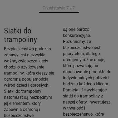
Przedstawia
7
z
7
Siatki do
są one bardzo
konkurencyjne.
trampoliny
Rozumiemy, że
bezpieczeństwo jest
Bezpieczeństwo podczas
priorytetem, dlatego
zabawy jest niezwykle
oferujemy różne opcje,
ważne, zwłaszcza kiedy
które pozwalają na
chodzi o użytkowanie
dopasowanie produktu do
trampoliny, która cieszy się
indywidualnych potrzeb i
ogromną popularnością
budżetu każdego klienta.
wśród dzieci i dorosłych.
Pamiętaj, że wybierając
Siatki do trampoliny
siatki do trampoliny z
natomiast są niezbędnym
naszej oferty, inwestujesz
jej elementem, który
w trwałość i
zapewnia ochronę i
bezpieczeństwo, które
bezpieczeństwo