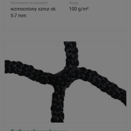
Wykonanie na krawędzi
Waga
wzmocniony sznur ok.
100 g/m²
5-7 mm