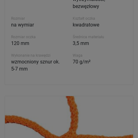
bezwęzłowy
Rozmiar
Kształt oczka
na wymiar
kwadratowe
Rozmiar oczka
Średnica materiału
120 mm
3,5 mm
Wykonanie na krawędzi
Waga
wzmocniony sznur ok.
70 g/m²
5-7 mm