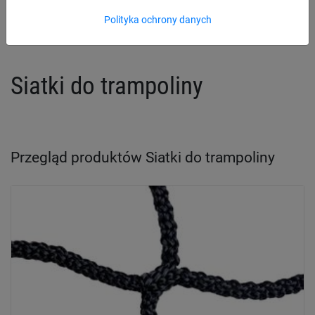
Akcesoria do siatek osłonowych i grodzących
Polityka ochrony danych
Siatki do trampoliny
Przegląd produktów Siatki do trampoliny