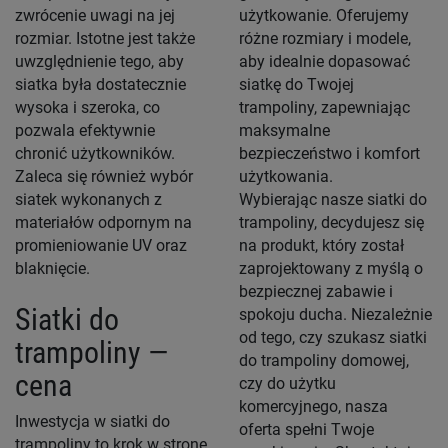
zwrócenie uwagi na jej
użytkowanie. Oferujemy
rozmiar. Istotne jest także
różne rozmiary i modele,
uwzględnienie tego, aby
aby idealnie dopasować
siatka była dostatecznie
siatkę do Twojej
wysoka i szeroka, co
trampoliny, zapewniając
pozwala efektywnie
maksymalne
chronić użytkowników.
bezpieczeństwo i komfort
Zaleca się również wybór
użytkowania.
siatek wykonanych z
Wybierając nasze siatki do
materiałów odpornym na
trampoliny, decydujesz się
promieniowanie UV oraz
na produkt, który został
blaknięcie.
zaprojektowany z myślą o
bezpiecznej zabawie i
Siatki do
spokoju ducha. Niezależnie
od tego, czy szukasz siatki
trampoliny —
do trampoliny domowej,
cena
czy do użytku
komercyjnego, nasza
Inwestycja w siatki do
oferta spełni Twoje
trampoliny to krok w stronę