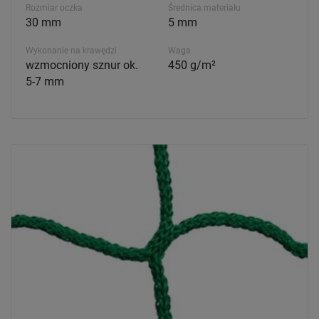
Rozmiar oczka
Średnica materiału
30 mm
5 mm
Wykonanie na krawędzi
Waga
wzmocniony sznur ok.
450 g/m²
5-7 mm