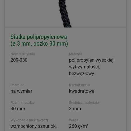
Siatka polipropylenowa
(ø 3 mm, oczko 30 mm)
Numer artykułu
Materiał
209-030
polipropylen wysokiej
wytrzymałości,
bezwęzłowy
Rozmiar
Kształt oczka
na wymiar
kwadratowe
Rozmiar oczka
Średnica materiału
30 mm
3 mm
Wykonanie na krawędzi
Waga
wzmocniony sznur ok.
260 g/m²