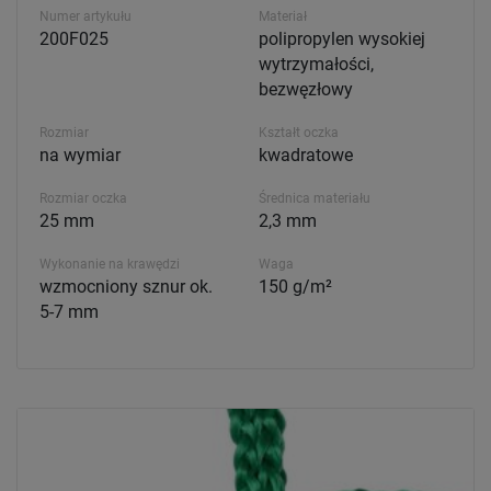
Numer artykułu
Materiał
200F025
polipropylen wysokiej
wytrzymałości,
bezwęzłowy
Rozmiar
Kształt oczka
na wymiar
kwadratowe
Rozmiar oczka
Średnica materiału
25 mm
2,3 mm
Wykonanie na krawędzi
Waga
wzmocniony sznur ok.
150 g/m²
5-7 mm