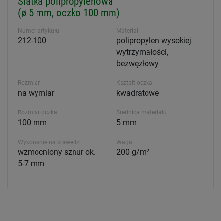
Siatka polipropylenowa
(ø 5 mm, oczko 100 mm)
Numer artykułu
Materiał
212-100
polipropylen wysokiej
wytrzymałości,
bezwęzłowy
Rozmiar
Kształt oczka
na wymiar
kwadratowe
Rozmiar oczka
Średnica materiału
100 mm
5 mm
Wykonanie na krawędzi
Waga
wzmocniony sznur ok.
200 g/m²
5-7 mm